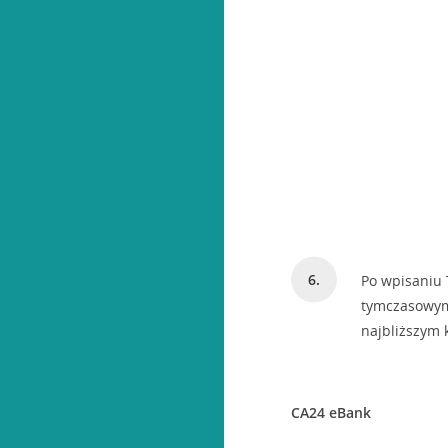
Po wpisaniu 
tymczasowym 
najbliższym 
CA24 eBank