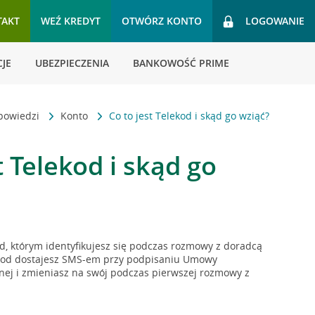
TAKT
WEŹ KREDYT
OTWÓRZ KONTO
LOGOWANIE
JE
UBEZPIECZENIA
BANKOWOŚĆ PRIME
dpowiedzi
Konto
Co to jest Telekod i skąd go wziąć?
t Telekod i skąd go
od, którym identyfikujesz się podczas rozmowy z doradcą
lekod dostajesz SMS-em przy podpisaniu Umowy
nej i zmieniasz na swój podczas pierwszej rozmowy z