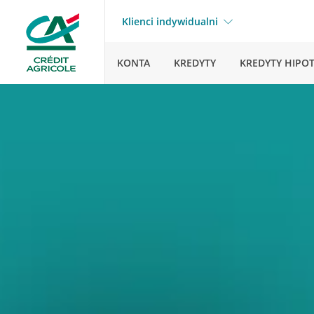
Klienci indywidualni
KONTA
KREDYTY
KREDYTY HIPO