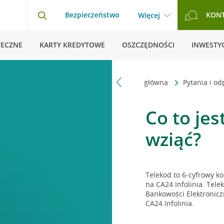
Bezpieczeństwo
KON
Więcej
TECZNE
KARTY KREDYTOWE
OSZCZĘDNOŚCI
INWESTYC
Strona główna
Pytania i o
Co to jes
wziąć?
Telekod to 6-cyfrowy k
na CA24 Infolinia. Te
Bankowości Elektronicz
CA24 Infolinia.