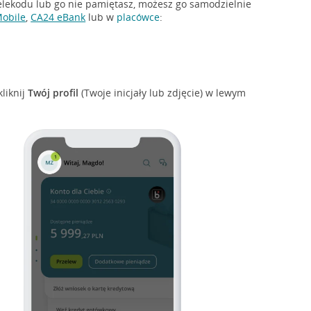
 telekodu lub go nie pamiętasz, możesz go samodzielnie
obile
,
CA24 eBank
lub w
placówce
:
kliknij
Twój profil
(Twoje inicjały lub zdjęcie) w lewym