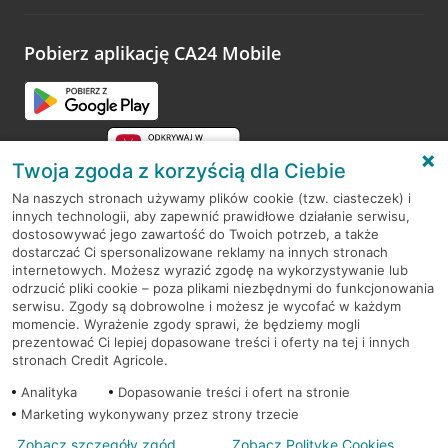
Pobierz aplikację CA24 Mobile
Twoja zgoda z korzyścią dla Ciebie
Na naszych stronach używamy plików cookie (tzw. ciasteczek) i
innych technologii, aby zapewnić prawidłowe działanie serwisu,
RODO
dostosowywać jego zawartość do Twoich potrzeb, a także
dostarczać Ci spersonalizowane reklamy na innych stronach
Regulamin serwisu
internetowych. Możesz wyrazić zgodę na wykorzystywanie lub
odrzucić pliki cookie – poza plikami niezbędnymi do funkcjonowania
Mapa serwisu
serwisu. Zgody są dobrowolne i możesz je wycofać w każdym
momencie. Wyrażenie zgody sprawi, że będziemy mogli
Polityka
Cookies
prezentować Ci lepiej dopasowane treści i oferty na tej i innych
stronach Credit Agricole.
Polityka prywatności
Analityka
Dopasowanie treści i ofert na stronie
Marketing wykonywany przez strony trzecie
Zobacz szczegóły zgód
Zobacz Politykę Cookies