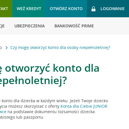
TAKT
WEŹ KREDYT
OTWÓRZ KONTO
LOGOWANIE
JE
UBEZPIECZENIA
BANKOWOŚĆ PRIME
to
Czy mogę otworzyć konto dla osoby niepełnoletniej?
 otworzyć konto dla
epełnoletniej?
onto dla dziecka w każdym wieku. Jeżeli Twoje dziecko
ycia możesz skorzystać z oferty
Konta dla Ciebie JUNIOR
.
wce
na podstawie dokumentu tożsamości dziecka:
obistego lub paszportu.