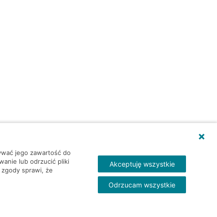
wywać jego zawartość do
nie lub odrzucić pliki
Akceptuję wszystkie
 zgody sprawi, że
Odrzucam wszystkie
Skontakt