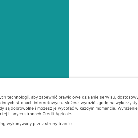
nych technologii, aby zapewnić prawidłowe działanie serwisu, dostoso
a innych stronach internetowych. Możesz wyrazić zgodę na wykorzystywa
ody są dobrowolne i możesz je wycofać w każdym momencie. Wyrażenie
tej i innych stronach Credit Agricole.
ing wykonywany przez strony trzecie