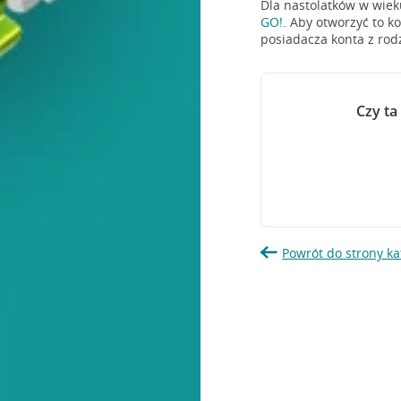
Dla nastolatków w wie
GO!
. Aby otworzyć to k
posiadacza konta z ro
Czy ta
Powrót do strony ka