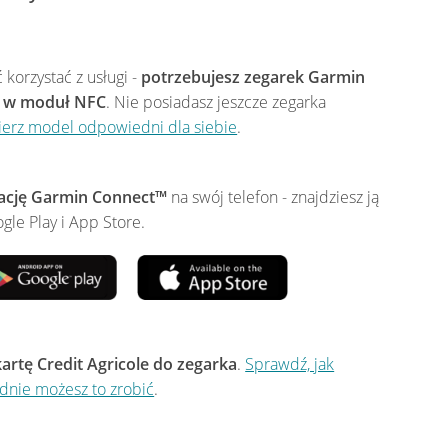
 korzystać z usługi -
potrzebujesz zegarek Garmin
 w moduł NFC
. Nie posiadasz jeszcze zegarka
erz model odpowiedni dla siebie
.
kację Garmin Connect™
na swój telefon - znajdziesz ją
gle Play i App Store.
kartę Credit Agricole do zegarka
.
Sprawdź, jak
dnie możesz to zrobić
.