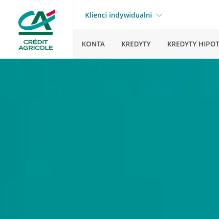
Klienci indywidualni
KONTA
KREDYTY
KREDYTY HIPO