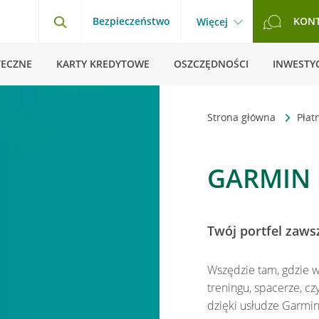
Bezpieczeństwo
KON
Więcej
TECZNE
KARTY KREDYTOWE
OSZCZĘDNOŚCI
INWESTYC
Strona główna
Płat
GARMIN 
Twój portfel zaws
Wszędzie tam, gdzie w
treningu, spacerze, c
dzięki usłudze Garmin 