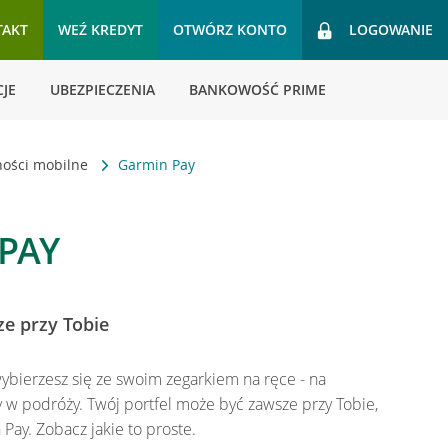
TAKT
WEŹ KREDYT
OTWÓRZ KONTO
LOGOWANIE
JE
UBEZPIECZENIA
BANKOWOŚĆ PRIME
ności mobilne
Garmin Pay
PAY
ze przy Tobie
ybierzesz się ze swoim zegarkiem na ręce - na
zy w podróży. Twój portfel może być zawsze przy Tobie,
Pay. Zobacz jakie to proste.