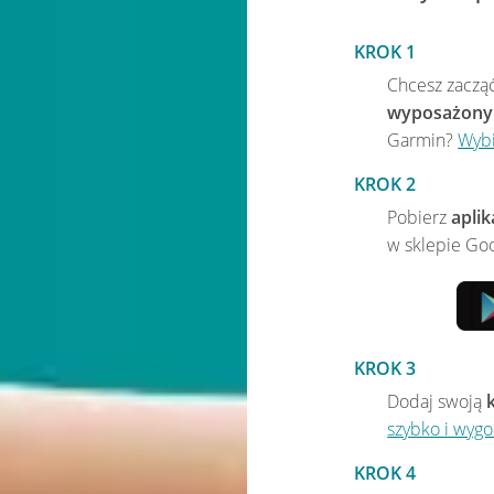
KROK 1
Chcesz zacząć
wyposażony
Garmin?
Wybi
KROK 2
Pobierz
apli
w sklepie Goo
KROK 3
Dodaj swoją
szybko i wygo
KROK 4