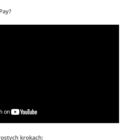
 Pay?
ostych krokach: