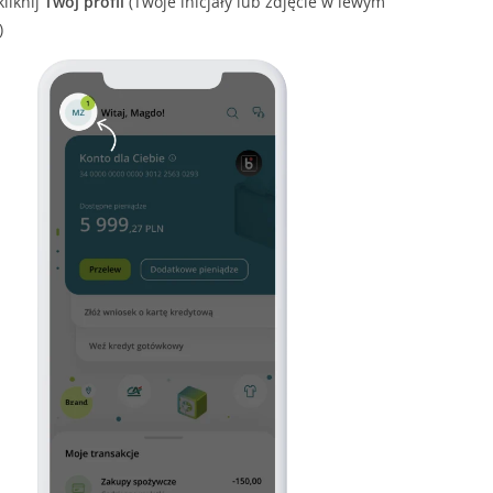
kliknij
Twój profil
(Twoje inicjały lub zdjęcie w lewym
)