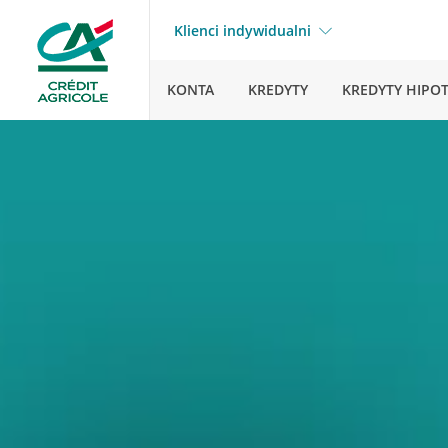
Klienci indywidualni
KONTA
KREDYTY
KREDYTY HIPO