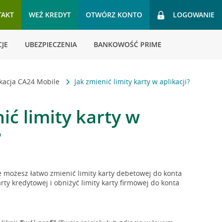
TAKT
WEŹ KREDYT
OTWÓRZ KONTO
LOGOWANIE
JE
UBEZPIECZENIA
BANKOWOŚĆ PRIME
ikacja CA24 Mobile
Jak zmienić limity karty w aplikacji?
ić limity karty w
?
e możesz łatwo zmienić limity karty debetowej do konta
ty kredytowej i obniżyć limity karty firmowej do konta