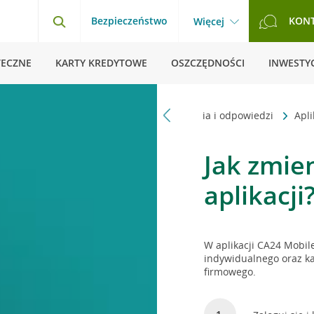
Bezpieczeństwo
KON
Więcej
TECZNE
KARTY KREDYTOWE
OSZCZĘDNOŚCI
INWESTYC
Strona główna
Pytania i odpowiedzi
Apl
Jak zmien
aplikacji
W aplikacji CA24 Mobil
indywidualnego oraz kar
firmowego.