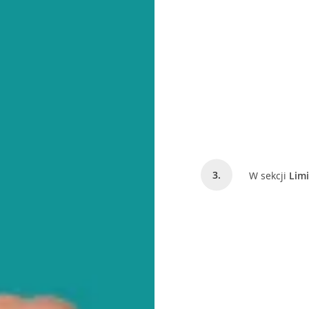
W sekcji
Limi