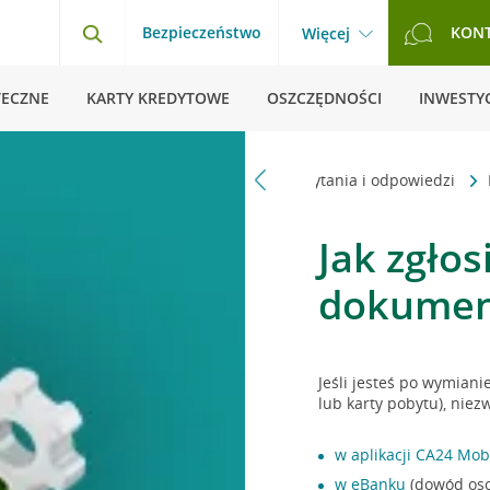
Bezpieczeństwo
KON
Więcej
TECZNE
KARTY KREDYTOWE
OSZCZĘDNOŚCI
INWESTYC
Strona główna
Pytania i odpowiedzi
Jak zgłos
dokumen
Jeśli jesteś po wymian
lub karty pobytu), niez
w aplikacji CA24 Mob
w eBanku
(dowód oso