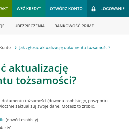
TAKT
WEŹ KREDYT
OTWÓRZ KONTO
LOGOWANIE
JE
UBEZPIECZENIA
BANKOWOŚĆ PRIME
Konto
Jak zgłosić aktualizację dokumentu tożsamości?
ić aktualizację
tu tożsamości?
ie dokumentu tożsamości (dowodu osobistego, paszportu
włocznie zaktualizuj swoje dane. Możesz to zrobić:
ile
(dowód osobisty)
bisty)