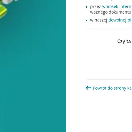
przez
wniosek inter
ważnego dokumentu t
w naszej
dowolnej p
Czy ta
Powrót do strony ka