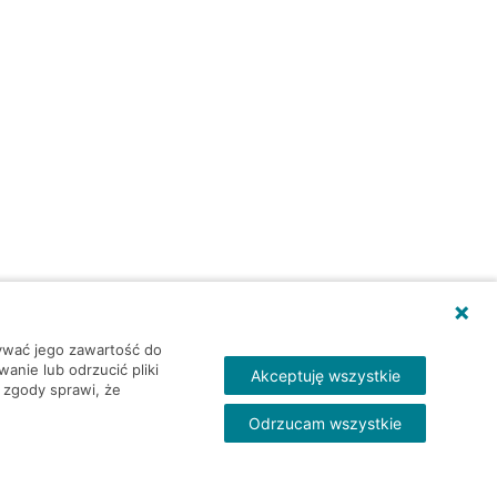
wywać jego zawartość do
nie lub odrzucić pliki
Akceptuję wszystkie
 zgody sprawi, że
Odrzucam wszystkie
Skontakt