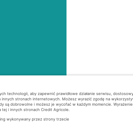
nych technologii, aby zapewnić prawidłowe działanie serwisu, dostoso
a innych stronach internetowych. Możesz wyrazić zgodę na wykorzystywa
ody są dobrowolne i możesz je wycofać w każdym momencie. Wyrażenie
tej i innych stronach Credit Agricole.
ing wykonywany przez strony trzecie