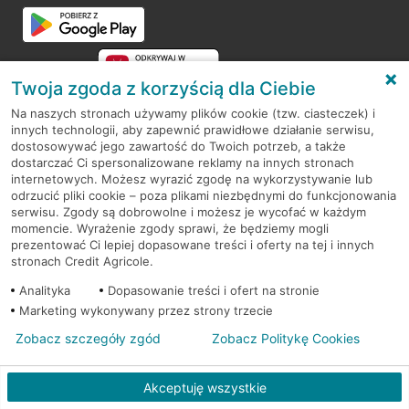
Twoja zgoda z korzyścią dla Ciebie
Na naszych stronach używamy plików cookie (tzw. ciasteczek) i
innych technologii, aby zapewnić prawidłowe działanie serwisu,
RODO
dostosowywać jego zawartość do Twoich potrzeb, a także
dostarczać Ci spersonalizowane reklamy na innych stronach
Regulamin serwisu
internetowych. Możesz wyrazić zgodę na wykorzystywanie lub
odrzucić pliki cookie – poza plikami niezbędnymi do funkcjonowania
Mapa serwisu
serwisu. Zgody są dobrowolne i możesz je wycofać w każdym
momencie. Wyrażenie zgody sprawi, że będziemy mogli
Polityka
Cookies
prezentować Ci lepiej dopasowane treści i oferty na tej i innych
stronach Credit Agricole.
Polityka prywatności
Analityka
Dopasowanie treści i ofert na stronie
Marketing wykonywany przez strony trzecie
Zobacz szczegóły zgód
Zobacz Politykę Cookies
© 2026 Credit Agricole Bank Polska S.A. Wszelkie prawa zastrzeżone
Akceptuję wszystkie
Skontak