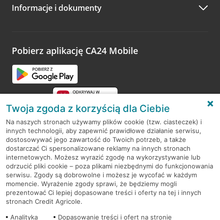
Informacje i dokumenty
Pobierz aplikację CA24 Mobile
Twoja zgoda z korzyścią dla Ciebie
Na naszych stronach używamy plików cookie (tzw. ciasteczek) i
innych technologii, aby zapewnić prawidłowe działanie serwisu,
RODO
dostosowywać jego zawartość do Twoich potrzeb, a także
dostarczać Ci spersonalizowane reklamy na innych stronach
Regulamin serwisu
internetowych. Możesz wyrazić zgodę na wykorzystywanie lub
odrzucić pliki cookie – poza plikami niezbędnymi do funkcjonowania
Mapa serwisu
serwisu. Zgody są dobrowolne i możesz je wycofać w każdym
momencie. Wyrażenie zgody sprawi, że będziemy mogli
Polityka
Cookies
prezentować Ci lepiej dopasowane treści i oferty na tej i innych
stronach Credit Agricole.
Polityka prywatności
Analityka
Dopasowanie treści i ofert na stronie