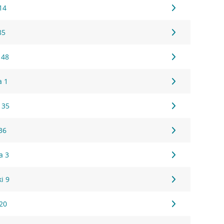
14
85
 48
a 1
 35
36
a 3
i 9
20