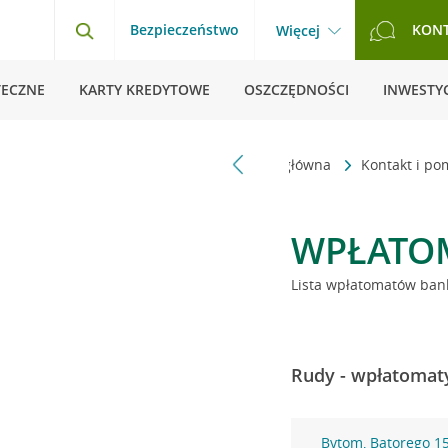
Bezpieczeństwo
KON
Więcej
TECZNE
KARTY KREDYTOWE
OSZCZĘDNOŚCI
INWESTYC
Strona główna
Kontakt i p
WPŁATO
Lista wpłatomatów bank
Rudy - wpłatomaty
Bytom, Batorego 1