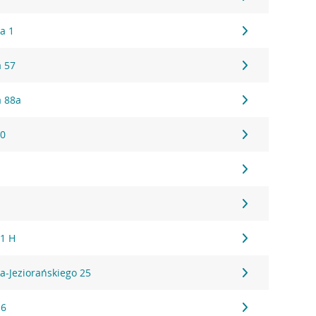
a 1
 57
a 88a
30
1
 1 H
a-Jeziorańskiego 25
16