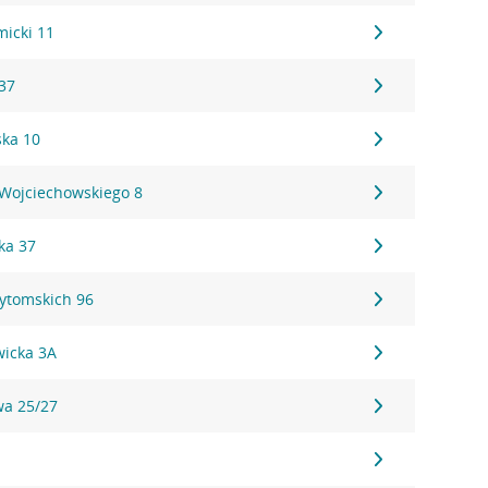
micki 11
37
ka 10
 Wojciechowskiego 8
ka 37
Bytomskich 96
wicka 3A
wa 25/27