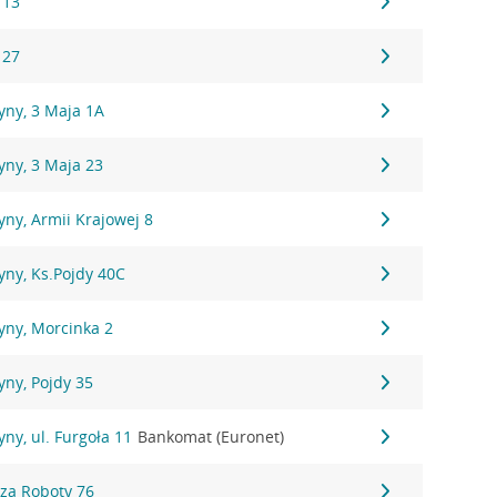
 13
 27
yny, 3 Maja 1A
yny, 3 Maja 23
ny, Armii Krajowej 8
yny, Ks.Pojdy 40C
yny, Morcinka 2
ny, Pojdy 35
ny, ul. Furgoła 11
Bankomat (Euronet)
dza Roboty 76