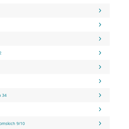
1
1
1
2
a 34
tomskich 9/10