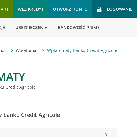
TAKT
WEŹ KREDYT
OTWÓRZ KONTO
LOGOWANIE
JE
UBEZPIECZENIA
BANKOWOŚĆ PRIME
omoc
Wpłatomat
Wpłatomaty Banku Credit Agricole
MATY
u Credit Agricole
 banku Credit Agricole
5