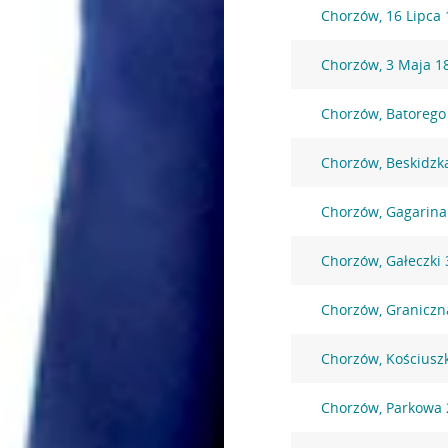
Chorzów, 16 Lipca 
Chorzów, 3 Maja 1
Chorzów, Batorego
Chorzów, Beskidzk
Chorzów, Gagarina
Chorzów, Gałeczki 
Chorzów, Graniczn
Chorzów, Kościuszk
Chorzów, Parkowa 