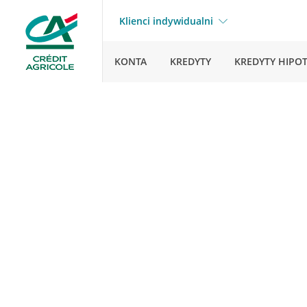
Klienci indywidualni
KONTA
KREDYTY
KREDYTY HIPO