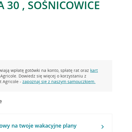
A 30 , SOŚNICOWICE
iają wpłatę gotówki na konto, spłatę rat oraz
kart
Agricole. Dowiedz się więcej o korzystaniu z
 Agricole -
zapoznaj się z naszym samouczkiem.
e
owy na twoje wakacyjne plany