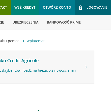
TAKT
WEŹ KREDYT
OTWÓRZ KONTO
LOGOWANIE
JE
UBEZPIECZENIA
BANKOWOŚĆ PRIME
akt i pomoc
Wpłatomat
ku Credit Agricole
bskrybentów i bądź na bieżąco z nowościami i