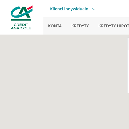
Klienci indywidualni
KONTA
KREDYTY
KREDYTY HIPO