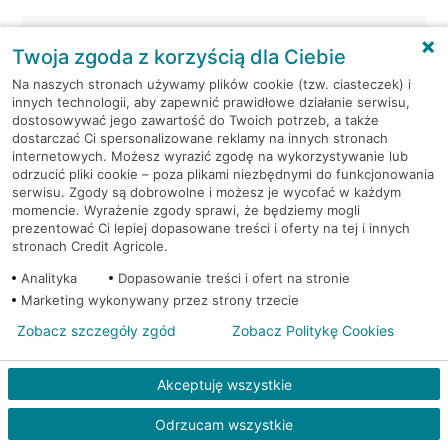
Sosnowiec, Kościelna 16
Twoja zgoda z korzyścią dla Ciebie
Na naszych stronach używamy plików cookie (tzw. ciasteczek) i
Sosnowiec, Małachowskiego 7
innych technologii, aby zapewnić prawidłowe działanie serwisu,
dostosowywać jego zawartość do Twoich potrzeb, a także
Sosnowiec, Modrzejowska 14
dostarczać Ci spersonalizowane reklamy na innych stronach
internetowych. Możesz wyrazić zgodę na wykorzystywanie lub
odrzucić pliki cookie – poza plikami niezbędnymi do funkcjonowania
Sosnowiec, Podjazdowa 8
serwisu. Zgody są dobrowolne i możesz je wycofać w każdym
momencie. Wyrażenie zgody sprawi, że będziemy mogli
prezentować Ci lepiej dopasowane treści i oferty na tej i innych
Sosnowiec, Sienkiewicza 2
stronach Credit Agricole.
Analityka
Dopasowanie treści i ofert na stronie
Sosnowiec, Sienkiewicza 3
Marketing wykonywany przez strony trzecie
Zobacz szczegóły zgód
Zobacz Politykę Cookies
Sosnowiec, Sienkiewicza 3
Sosnowiec, Sienkiewicza 3
Akceptuję wszystkie
Odrzucam wszystkie
Sosnowiec, Sobieskiego 64