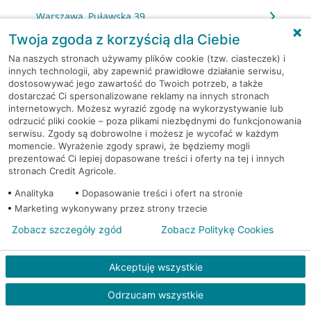
Warszawa, Puławska 39
Twoja zgoda z korzyścią dla Ciebie
Warszawa, Puławska 427
Na naszych stronach używamy plików cookie (tzw. ciasteczek) i
innych technologii, aby zapewnić prawidłowe działanie serwisu,
dostosowywać jego zawartość do Twoich potrzeb, a także
Warszawa, Puławska 73/75
dostarczać Ci spersonalizowane reklamy na innych stronach
internetowych. Możesz wyrazić zgodę na wykorzystywanie lub
Warszawa, Racławicka 125
odrzucić pliki cookie – poza plikami niezbędnymi do funkcjonowania
serwisu. Zgody są dobrowolne i możesz je wycofać w każdym
momencie. Wyrażenie zgody sprawi, że będziemy mogli
Warszawa, Rembielińska 7
prezentować Ci lepiej dopasowane treści i oferty na tej i innych
stronach Credit Agricole.
Warszawa, Rondo Daszyńskiego 2
Analityka
Dopasowanie treści i ofert na stronie
Marketing wykonywany przez strony trzecie
Warszawa, Rondo Daszyńskiego 2
Zobacz szczegóły zgód
Zobacz Politykę Cookies
Warszawa, Rondo Ignacego Daszyńskiego 2a
Akceptuję wszystkie
Warszawa, Rondo Ignacego Daszyńskiego 2a
Odrzucam wszystkie