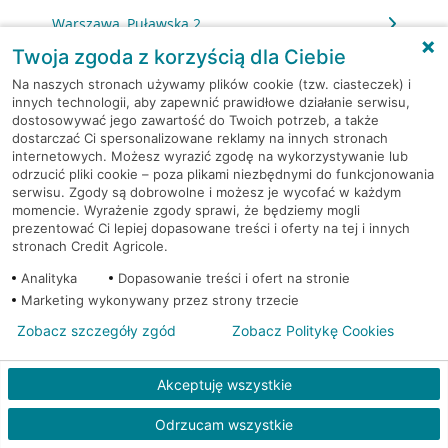
Warszawa, Puławska 2
Twoja zgoda z korzyścią dla Ciebie
Warszawa, Puławska 2
Na naszych stronach używamy plików cookie (tzw. ciasteczek) i
innych technologii, aby zapewnić prawidłowe działanie serwisu,
dostosowywać jego zawartość do Twoich potrzeb, a także
Warszawa, Puławska 39
dostarczać Ci spersonalizowane reklamy na innych stronach
internetowych. Możesz wyrazić zgodę na wykorzystywanie lub
Warszawa, Puławska 427
odrzucić pliki cookie – poza plikami niezbędnymi do funkcjonowania
serwisu. Zgody są dobrowolne i możesz je wycofać w każdym
momencie. Wyrażenie zgody sprawi, że będziemy mogli
Warszawa, Puławska 73/75
prezentować Ci lepiej dopasowane treści i oferty na tej i innych
stronach Credit Agricole.
Warszawa, Racławicka 125
Analityka
Dopasowanie treści i ofert na stronie
Marketing wykonywany przez strony trzecie
Warszawa, Rembielińska 7
Zobacz szczegóły zgód
Zobacz Politykę Cookies
Warszawa, Rondo Daszyńskiego 2
Akceptuję wszystkie
Warszawa, Rondo Daszyńskiego 2
Odrzucam wszystkie