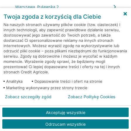
Warszawa, Puławska 2
Twoja zgoda z korzyścią dla Ciebie
Warszawa, Puławska 2
Na naszych stronach używamy plików cookie (tzw. ciasteczek) i
innych technologii, aby zapewnić prawidłowe działanie serwisu,
dostosowywać jego zawartość do Twoich potrzeb, a także
Warszawa, Puławska 39
dostarczać Ci spersonalizowane reklamy na innych stronach
internetowych. Możesz wyrazić zgodę na wykorzystywanie lub
Warszawa, Puławska 427
odrzucić pliki cookie – poza plikami niezbędnymi do funkcjonowania
serwisu. Zgody są dobrowolne i możesz je wycofać w każdym
momencie. Wyrażenie zgody sprawi, że będziemy mogli
Warszawa, Puławska 73/75
prezentować Ci lepiej dopasowane treści i oferty na tej i innych
stronach Credit Agricole.
Warszawa, Racławicka 125
Analityka
Dopasowanie treści i ofert na stronie
Marketing wykonywany przez strony trzecie
Warszawa, Rembielińska 7
Zobacz szczegóły zgód
Zobacz Politykę Cookies
Warszawa, Rondo Daszyńskiego 2
Akceptuję wszystkie
Warszawa, Rondo Daszyńskiego 2
Odrzucam wszystkie