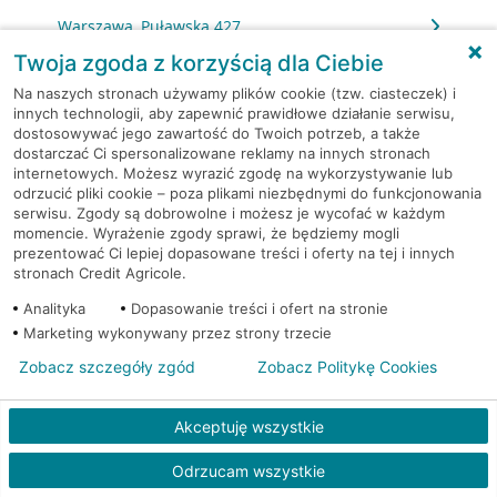
Warszawa, Puławska 427
Twoja zgoda z korzyścią dla Ciebie
Warszawa, Puławska 73/75
Na naszych stronach używamy plików cookie (tzw. ciasteczek) i
innych technologii, aby zapewnić prawidłowe działanie serwisu,
dostosowywać jego zawartość do Twoich potrzeb, a także
Warszawa, Racławicka 125
dostarczać Ci spersonalizowane reklamy na innych stronach
internetowych. Możesz wyrazić zgodę na wykorzystywanie lub
Warszawa, Rembielińska 7
odrzucić pliki cookie – poza plikami niezbędnymi do funkcjonowania
serwisu. Zgody są dobrowolne i możesz je wycofać w każdym
momencie. Wyrażenie zgody sprawi, że będziemy mogli
Warszawa, Rondo Daszyńskiego 2
prezentować Ci lepiej dopasowane treści i oferty na tej i innych
stronach Credit Agricole.
Warszawa, Rondo Daszyńskiego 2
Analityka
Dopasowanie treści i ofert na stronie
Marketing wykonywany przez strony trzecie
Warszawa, Rondo Ignacego Daszyńskiego 2a
Zobacz szczegóły zgód
Zobacz Politykę Cookies
Warszawa, Rondo Ignacego Daszyńskiego 2a
Akceptuję wszystkie
Warszawa, Rondo Ignacego Daszyńskiego 2a
Odrzucam wszystkie