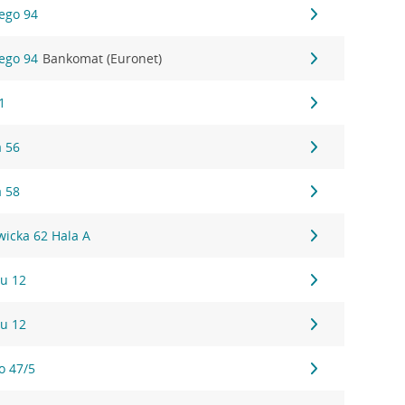
iego 94
iego 94
Bankomat (Euronet)
1
a 56
a 58
wicka 62 Hala A
u 12
u 12
o 47/5