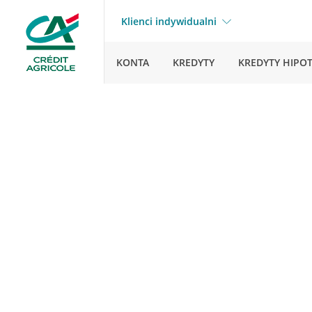
Klienci indywidualni
KONTA
KREDYTY
KREDYTY HIPO