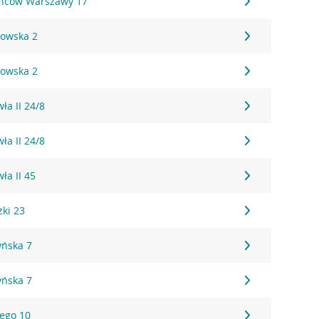
ańców Warszawy 17
kowska 2
kowska 2
ła II 24/8
ła II 24/8
ła II 45
zki 23
yńska 7
yńska 7
iego 10