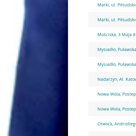
Marki, ul. Piłsudsk
Marki, ul. Piłsudsk
Mościska, 3 Maja 8
Mysiadło, Puławsk
Mysiadło, Puławsk
Nadarzyn, Al. Kato
Nowa Wola, Postep
Nowa Wola, Postep
Otwock, Andriolleg