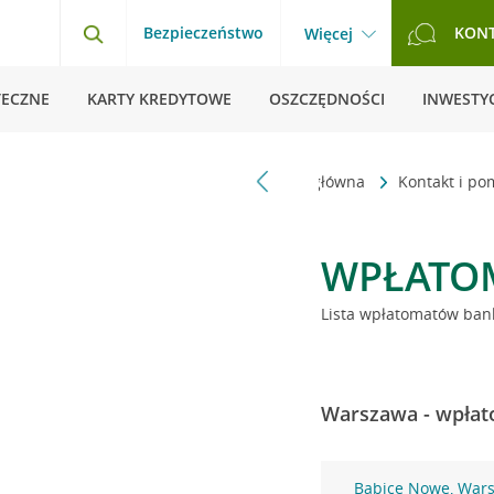
Bezpieczeństwo
KON
Więcej
TECZNE
KARTY KREDYTOWE
OSZCZĘDNOŚCI
INWESTYC
Strona główna
Kontakt i p
WPŁATO
Lista wpłatomatów bank
Warszawa - wpłat
Babice Nowe, War