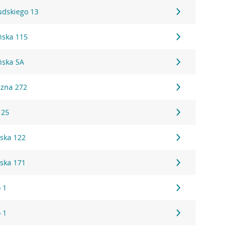
sudskiego 13
ńska 115
ńska 5A
czna 272
 25
ska 122
ska 171
 1
 1