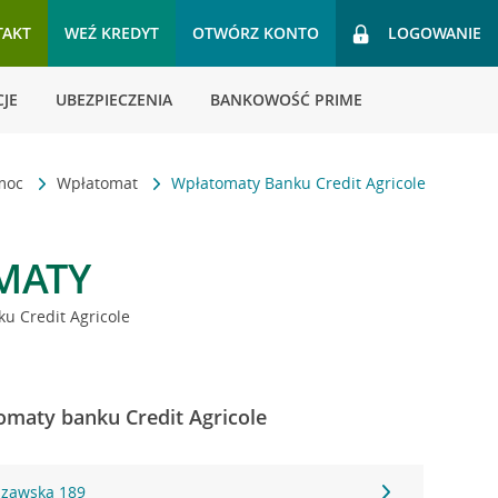
TAKT
WEŹ KREDYT
OTWÓRZ KONTO
LOGOWANIE
JE
UBEZPIECZENIA
BANKOWOŚĆ PRIME
omoc
Wpłatomat
Wpłatomaty Banku Credit Agricole
MATY
u Credit Agricole
omaty banku Credit Agricole
szawska 189