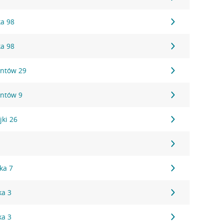
ka 98
ka 98
antów 29
antów 9
jki 26
1
ka 7
ka 3
ka 3