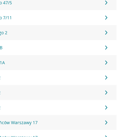
o 47/5
o 7/11
go 2
1B
61A
2
2
2
ańców Warszawy 17