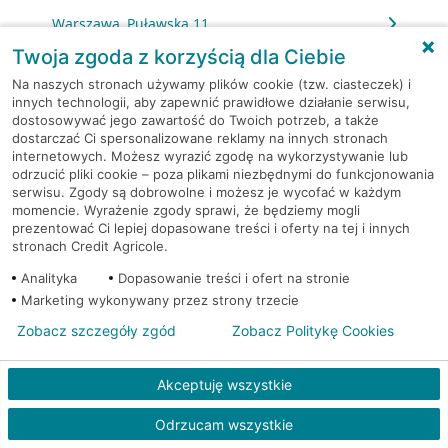
Warszawa, Puławska 11
Twoja zgoda z korzyścią dla Ciebie
Warszawa, Puławska 11
Na naszych stronach używamy plików cookie (tzw. ciasteczek) i
innych technologii, aby zapewnić prawidłowe działanie serwisu,
dostosowywać jego zawartość do Twoich potrzeb, a także
Warszawa, Puławska 2
dostarczać Ci spersonalizowane reklamy na innych stronach
internetowych. Możesz wyrazić zgodę na wykorzystywanie lub
Warszawa, Puławska 2
odrzucić pliki cookie – poza plikami niezbędnymi do funkcjonowania
serwisu. Zgody są dobrowolne i możesz je wycofać w każdym
momencie. Wyrażenie zgody sprawi, że będziemy mogli
Warszawa, Puławska 39
prezentować Ci lepiej dopasowane treści i oferty na tej i innych
stronach Credit Agricole.
Warszawa, Puławska 427
Analityka
Dopasowanie treści i ofert na stronie
Marketing wykonywany przez strony trzecie
Warszawa, Puławska 73/75
Zobacz szczegóły zgód
Zobacz Politykę Cookies
Warszawa, Racławicka 125
Akceptuję wszystkie
Warszawa, Rembielińska 7
Odrzucam wszystkie