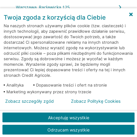
Warszawa, Racławicka 125
Twoja zgoda z korzyścią dla Ciebie
Warszawa, Rembielińska 7
Na naszych stronach używamy plików cookie (tzw. ciasteczek) i
innych technologii, aby zapewnić prawidłowe działanie serwisu,
dostosowywać jego zawartość do Twoich potrzeb, a także
Warszawa, Rondo Daszyńskiego 2
dostarczać Ci spersonalizowane reklamy na innych stronach
internetowych. Możesz wyrazić zgodę na wykorzystywanie lub
Warszawa, Rondo Daszyńskiego 2
odrzucić pliki cookie – poza plikami niezbędnymi do funkcjonowania
serwisu. Zgody są dobrowolne i możesz je wycofać w każdym
momencie. Wyrażenie zgody sprawi, że będziemy mogli
Warszawa, Rondo Ignacego Daszyńskiego 2a
prezentować Ci lepiej dopasowane treści i oferty na tej i innych
stronach Credit Agricole.
Warszawa, Rondo Ignacego Daszyńskiego 2a
Analityka
Dopasowanie treści i ofert na stronie
Marketing wykonywany przez strony trzecie
Warszawa, Rondo Ignacego Daszyńskiego 2a
Zobacz szczegóły zgód
Zobacz Politykę Cookies
Warszawa, Rzeczypospolitej 14
Akceptuję wszystkie
Warszawa, Sierpińskiego 1
Odrzucam wszystkie