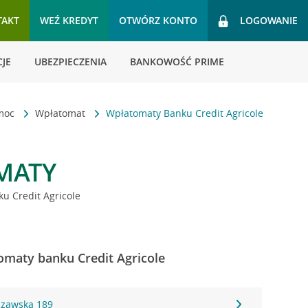
TAKT
WEŹ KREDYT
OTWÓRZ KONTO
LOGOWANIE
JE
UBEZPIECZENIA
BANKOWOŚĆ PRIME
omoc
Wpłatomat
Wpłatomaty Banku Credit Agricole
MATY
u Credit Agricole
omaty banku Credit Agricole
szawska 189