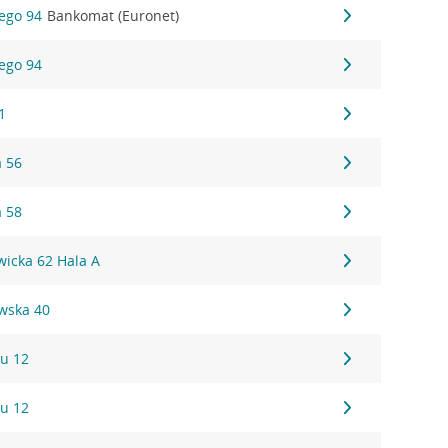
iego 94
Bankomat (Euronet)
iego 94
1
a 56
a 58
wicka 62 Hala A
wska 40
u 12
u 12