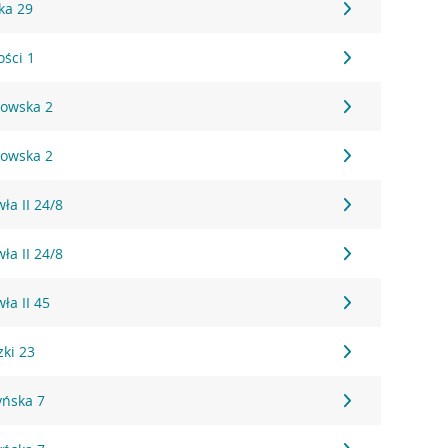
ka 29
ości 1
kowska 2
kowska 2
ła II 24/8
ła II 24/8
ła II 45
zki 23
yńska 7