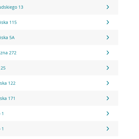
sudskiego 13
ńska 115
ńska 5A
czna 272
 25
ska 122
ska 171
 1
 1