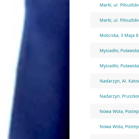
Marki, ul. Piłsudsk
Marki, ul. Piłsudsk
Mościska, 3 Maja 8
Mysiadło, Puławsk
Mysiadło, Puławsk
Nadarzyn, Al. Kato
Nadarzyn, Pruszko
Nowa Wola, Postep
Nowa Wola, Postep