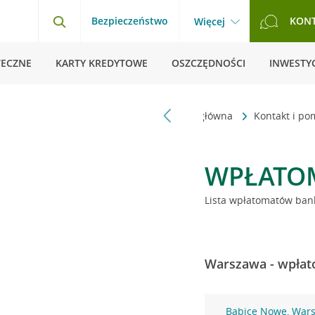
Bezpieczeństwo
KON
Więcej
TECZNE
KARTY KREDYTOWE
OSZCZĘDNOŚCI
INWESTYC
Strona główna
Kontakt i p
WPŁATO
Lista wpłatomatów bank
Warszawa - wpłat
Babice Nowe, War