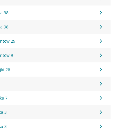
ka 98
ka 98
antów 29
antów 9
jki 26
1
ka 7
ka 3
ka 3