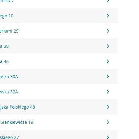
yńska 7
iego 10
eriami 25
ka 38
ka 46
awska 30A
awska 30A
jska Polskiego 48
 Sienkiewicza 19
skiego 27