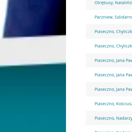
Otrębusy, Natalińs
Parzniew, Solidarn
Piaseczno, Chylicz
Piaseczno, Chylicz
Piaseczno, Jana Paw
Piaseczno, Jana Paw
Piaseczno, Jana Paw
Piaseczno, Kościus
Piaseczno, Nadarz