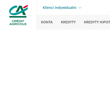
Klienci indywidualni
KONTA
KREDYTY
KREDYTY HIPO