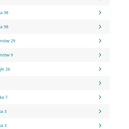
ka 98
ka 98
antów 29
antów 9
jki 26
1
ka 7
ka 3
ka 3