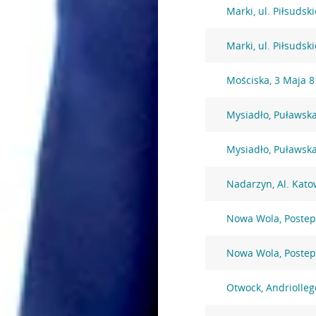
Marki, ul. Piłsudsk
Marki, ul. Piłsudsk
Mościska, 3 Maja 8
Mysiadło, Puławsk
Mysiadło, Puławsk
Nadarzyn, Al. Kato
Nowa Wola, Postep
Nowa Wola, Postep
Otwock, Andriolleg