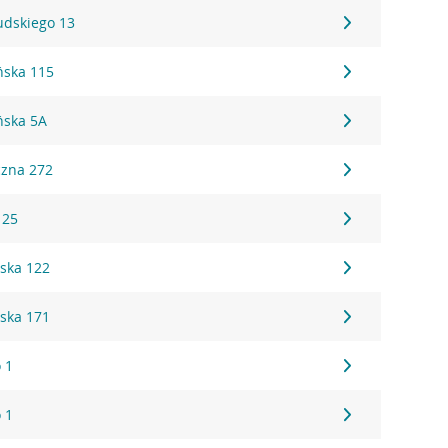
sudskiego 13
ńska 115
ńska 5A
czna 272
 25
ska 122
ska 171
 1
 1