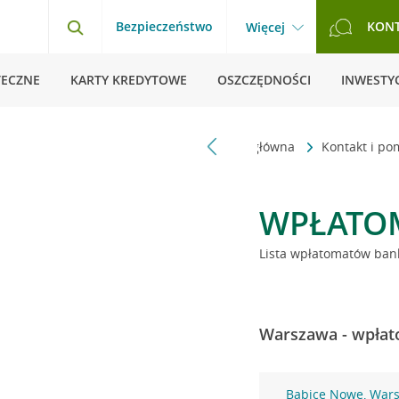
Bezpieczeństwo
KON
Więcej
TECZNE
KARTY KREDYTOWE
OSZCZĘDNOŚCI
INWESTYC
Strona główna
Kontakt i p
WPŁATO
Lista wpłatomatów bank
Warszawa - wpłat
Babice Nowe, War