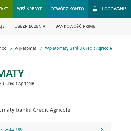
TAKT
WEŹ KREDYT
OTWÓRZ KONTO
LOGOWANIE
JE
UBEZPIECZENIA
BANKOWOŚĆ PRIME
omoc
Wpłatomat
Wpłatomaty Banku Credit Agricole
MATY
u Credit Agricole
omaty banku Credit Agricole
szawska 189