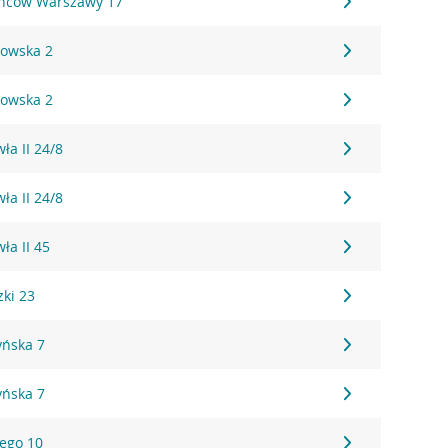
ańców Warszawy 17
kowska 2
kowska 2
ła II 24/8
ła II 24/8
ła II 45
zki 23
yńska 7
yńska 7
iego 10