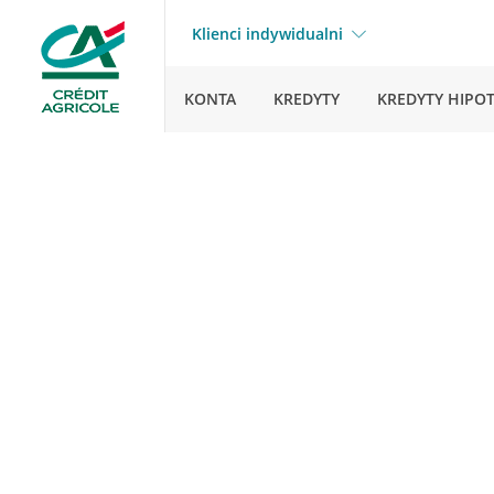
Klienci indywidualni
KONTA
KREDYTY
KREDYTY HIPO