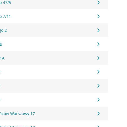
o 47/5
o 7/11
go 2
1B
61A
2
2
2
ańców Warszawy 17