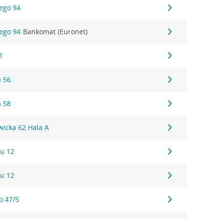
iego 94
iego 94
Bankomat (Euronet)
1
a 56
a 58
wicka 62 Hala A
u 12
u 12
o 47/5