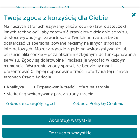
Warszawa, Sokołowska 11
Twoja zgoda z korzyścią dla Ciebie
Warszawa, Solec 32/34
Na naszych stronach używamy plików cookie (tzw. ciasteczek) i
innych technologii, aby zapewnić prawidłowe działanie serwisu,
dostosowywać jego zawartość do Twoich potrzeb, a także
Warszawa, Solidarności 95
dostarczać Ci spersonalizowane reklamy na innych stronach
internetowych. Możesz wyrazić zgodę na wykorzystywanie lub
Warszawa, Stalowa 60/64
odrzucić pliki cookie – poza plikami niezbędnymi do funkcjonowania
serwisu. Zgody są dobrowolne i możesz je wycofać w każdym
momencie. Wyrażenie zgody sprawi, że będziemy mogli
Warszawa, Stawki 6.
prezentować Ci lepiej dopasowane treści i oferty na tej i innych
stronach Credit Agricole.
Warszawa, Strażacka 104
Analityka
Dopasowanie treści i ofert na stronie
Marketing wykonywany przez strony trzecie
Warszawa, Światowida 17
Zobacz szczegóły zgód
Zobacz Politykę Cookies
Warszawa, Światowida 17
Akceptuję wszystkie
Warszawa, Światowida 17
Odrzucam wszystkie