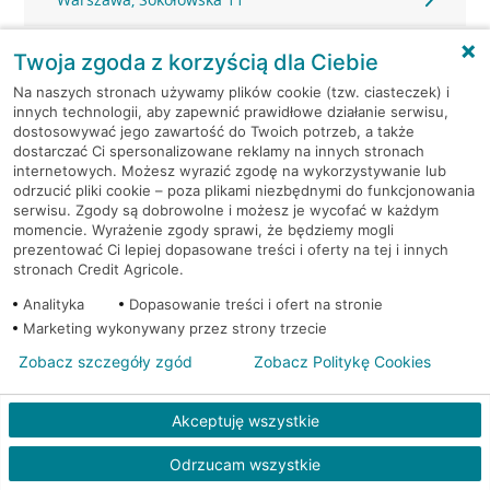
Warszawa, Solec 32/34
Twoja zgoda z korzyścią dla Ciebie
Na naszych stronach używamy plików cookie (tzw. ciasteczek) i
Warszawa, Solidarności 95
innych technologii, aby zapewnić prawidłowe działanie serwisu,
dostosowywać jego zawartość do Twoich potrzeb, a także
dostarczać Ci spersonalizowane reklamy na innych stronach
Warszawa, Stalowa 60/64
internetowych. Możesz wyrazić zgodę na wykorzystywanie lub
odrzucić pliki cookie – poza plikami niezbędnymi do funkcjonowania
serwisu. Zgody są dobrowolne i możesz je wycofać w każdym
Warszawa, Stawki 6.
momencie. Wyrażenie zgody sprawi, że będziemy mogli
prezentować Ci lepiej dopasowane treści i oferty na tej i innych
Warszawa, Strażacka 104
stronach Credit Agricole.
Analityka
Dopasowanie treści i ofert na stronie
Warszawa, Światowida 17
Marketing wykonywany przez strony trzecie
Zobacz szczegóły zgód
Zobacz Politykę Cookies
Warszawa, Światowida 17
Akceptuję wszystkie
Warszawa, Światowida 17
Odrzucam wszystkie
Warszawa, Światowida 18