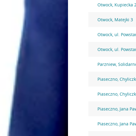
Otwock, Kupiecka 
Otwock, Matejki 3
Otwock, ul. Powst
Otwock, ul. Powst
Parzniew, Solidarn
Piaseczno, Chylicz
Piaseczno, Chylicz
Piaseczno, Jana Paw
Piaseczno, Jana Paw