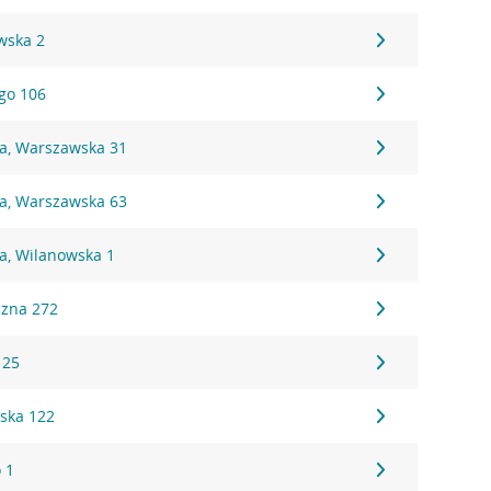
wska 2
ego 106
na, Warszawska 31
na, Warszawska 63
a, Wilanowska 1
czna 272
 25
ska 122
 1