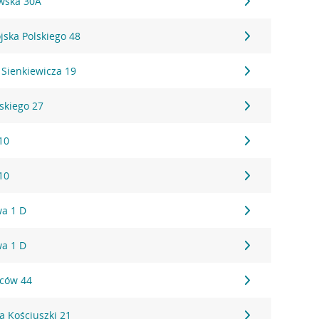
awska 30A
jska Polskiego 48
 Sienkiewicza 19
skiego 27
10
10
a 1 D
a 1 D
ńców 44
a Kościuszki 21