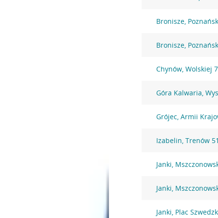
Bronisze, Poznańs
Bronisze, Poznańs
Chynów, Wolskiej 
Góra Kalwaria, Wy
Grójec, Armii Kraj
Izabelin, Trenów 5
Janki, Mszczonows
Janki, Mszczonows
Janki, Plac Szwedzk