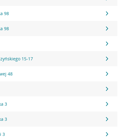
ka 98
ka 98
7
szyńskiego 15-17
owej 48
1
ka 3
ka 3
i 3