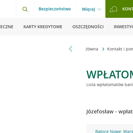
Bezpieczeństwo
KON
Więcej
TECZNE
KARTY KREDYTOWE
OSZCZĘDNOŚCI
INWESTYC
Strona główna
Kontakt i p
WPŁATO
Lista wpłatomatów bank
Józefosław - wpła
Babice Nowe, War