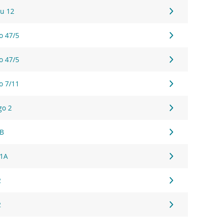
u 12
o 47/5
o 47/5
o 7/11
go 2
1B
61A
2
2