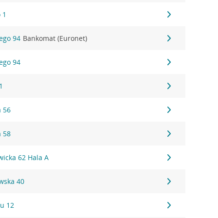
 1
iego 94
Bankomat (Euronet)
iego 94
1
a 56
a 58
wicka 62 Hala A
wska 40
u 12