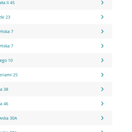
ła II 45
zki 23
yńska 7
yńska 7
iego 10
eriami 25
ka 38
ka 46
awska 30A