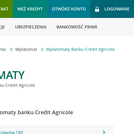
TAKT
WEŹ KREDYT
OTWÓRZ KONTO
LOGOWANIE
JE
UBEZPIECZENIA
BANKOWOŚĆ PRIME
omoc
Wpłatomat
Wpłatomaty Banku Credit Agricole
MATY
u Credit Agricole
tomaty banku Credit Agricole
szawska 189