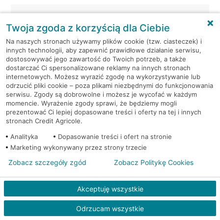
Piekary Śląskie, ul. Bytomska
Bankomat
74
(Euronet)
Twoja zgoda z korzyścią dla Ciebie
Na naszych stronach używamy plików cookie (tzw. ciasteczek) i
Piekary Śląskie, ul. Karola
Bankomat
innych technologii, aby zapewnić prawidłowe działanie serwisu,
Miarki 13
(Euronet)
dostosowywać jego zawartość do Twoich potrzeb, a także
dostarczać Ci spersonalizowane reklamy na innych stronach
internetowych. Możesz wyrazić zgodę na wykorzystywanie lub
Piekary Śląskie, ul. Skłodowskiej-
Bankomat
odrzucić pliki cookie – poza plikami niezbędnymi do funkcjonowania
Curie 65
(Euronet)
serwisu. Zgody są dobrowolne i możesz je wycofać w każdym
momencie. Wyrażenie zgody sprawi, że będziemy mogli
prezentować Ci lepiej dopasowane treści i oferty na tej i innych
Piekary Śląskie,
Bankomat (Planet
stronach Credit Agricole.
Wyszyńskiego 15
Cash)
Analityka
Dopasowanie treści i ofert na stronie
Marketing wykonywany przez strony trzecie
Pyskowice, Armii Krajowej
Bankomat (Planet
25
Cash)
Zobacz szczegóły zgód
Zobacz Politykę Cookies
Pyskowice, Piłsudskiego 1
Bankomat (Planet Cash)
Akceptuję wszystkie
Pyskowice, Szopena 9a
Bankomat (Planet Cash)
Odrzucam wszystkie