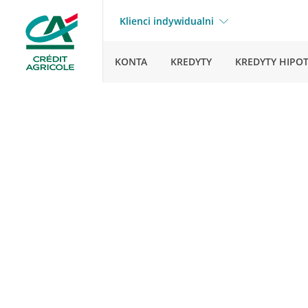
Klienci indywidualni
KONTA
KREDYTY
KREDYTY HIPO