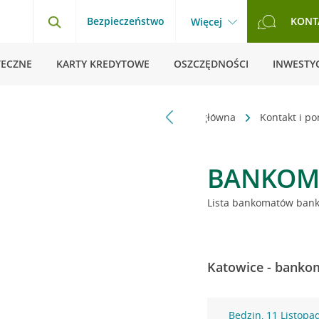
Bezpieczeństwo
KONT
Więcej
TECZNE
KARTY KREDYTOWE
OSZCZĘDNOŚCI
INWESTYC
Strona główna
Kontakt i p
BANKOM
Lista bankomatów banku
Katowice - bankom
Będzin, 11 Listopa