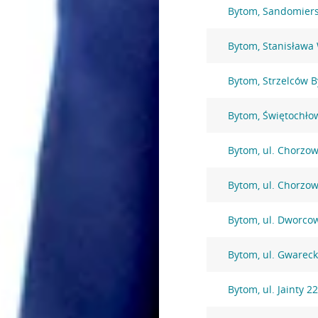
Bytom, Sandomiers
Bytom, Stanisława
Bytom, Strzelców 
Bytom, Świętochło
Bytom, ul. Chorzo
Bytom, ul. Chorzo
Bytom, ul. Dworco
Bytom, ul. Gwarec
Bytom, ul. Jainty 2