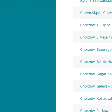
Bytom, Zabrzańska
Chełm Śląski, Che
Chorzów, 16 Lipca 
Chorzów, 3 Maja 1
Chorzów, Batorego
Chorzów, Beskidzk
Chorzów, Gagarina
Chorzów, Gałeczki 
Chorzów, Kościuszk
Chorzów, Parkowa 