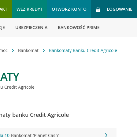
AKT
WEŹ KREDYT
OTWÓRZ KONTO
LOGOWANIE
JE
UBEZPIECZENIA
BANKOWOŚĆ PRIME
omoc
Bankomat
Bankomaty Banku Credit Agricole
ATY
 Credit Agricole
aty banku Credit Agricole
da 10
Bankomat (Planet Cash)