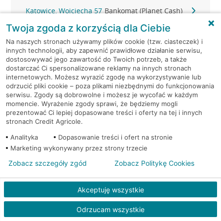
Katowice, Wojciecha 57
Bankomat (Planet Cash)
Twoja zgoda z korzyścią dla Ciebie
Katowice, Zabrska 17
Bankomat (Planet Cash)
Na naszych stronach używamy plików cookie (tzw. ciasteczek) i
innych technologii, aby zapewnić prawidłowe działanie serwisu,
Łaziska Górne, św Barbary
Bankomat (Planet
dostosowywać jego zawartość do Twoich potrzeb, a także
12
Cash)
dostarczać Ci spersonalizowane reklamy na innych stronach
internetowych. Możesz wyrazić zgodę na wykorzystywanie lub
odrzucić pliki cookie – poza plikami niezbędnymi do funkcjonowania
Lędziny, Hołdunowska
Bankomat (Planet
serwisu. Zgody są dobrowolne i możesz je wycofać w każdym
18A
Cash)
momencie. Wyrażenie zgody sprawi, że będziemy mogli
prezentować Ci lepiej dopasowane treści i oferty na tej i innych
stronach Credit Agricole.
Lędziny, Lędzińska 145
Bankomat (Planet Cash)
Analityka
Dopasowanie treści i ofert na stronie
Marketing wykonywany przez strony trzecie
Lędziny, Lędzińska 55
Bankomat (Planet Cash)
Zobacz szczegóły zgód
Zobacz Politykę Cookies
Miasteczko Śląskie,
Bankomat (Planet
Dworcowa 14
Cash)
Akceptuję wszystkie
Miasteczko Śląskie, Rynek
Bankomat (Planet
Odrzucam wszystkie
8
Cash)