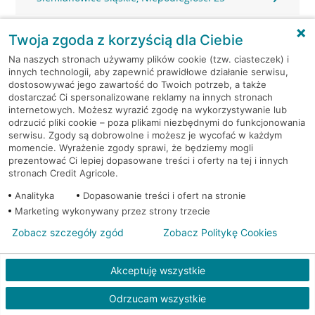
Siemianowice Śląskie, Niepodległości 25
Twoja zgoda z korzyścią dla Ciebie
Na naszych stronach używamy plików cookie (tzw. ciasteczek) i
Siemianowice Śląskie, Oświęciska 1A
innych technologii, aby zapewnić prawidłowe działanie serwisu,
dostosowywać jego zawartość do Twoich potrzeb, a także
dostarczać Ci spersonalizowane reklamy na innych stronach
Siemianowice Śląskie, Pl. Wolności 30
internetowych. Możesz wyrazić zgodę na wykorzystywanie lub
odrzucić pliki cookie – poza plikami niezbędnymi do funkcjonowania
Siemianowice Śląskie, Śląska 1
serwisu. Zgody są dobrowolne i możesz je wycofać w każdym
momencie. Wyrażenie zgody sprawi, że będziemy mogli
prezentować Ci lepiej dopasowane treści i oferty na tej i innych
Siemianowice Śląskie, Śląska 1
stronach Credit Agricole.
Analityka
Dopasowanie treści i ofert na stronie
Siemianowice Śląskie, Śląska 1
Marketing wykonywany przez strony trzecie
Zobacz szczegóły zgód
Zobacz Politykę Cookies
Siemianowice Śląskie, Śląska 24
Akceptuję wszystkie
Siemianowice Śląskie, Wyzwolenia 13
Odrzucam wszystkie
Sosnowiec, 3 Maja 20