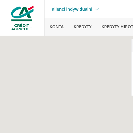
Klienci indywidualni
KONTA
KREDYTY
KREDYTY HIPO