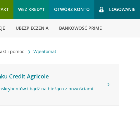
TAKT
WEŹ KREDYT
OTWÓRZ KONTO
LOGOWANIE
JE
UBEZPIECZENIA
BANKOWOŚĆ PRIME
akt i pomoc
Wpłatomat
ku Credit Agricole
bskrybentów i bądź na bieżąco z nowościami i