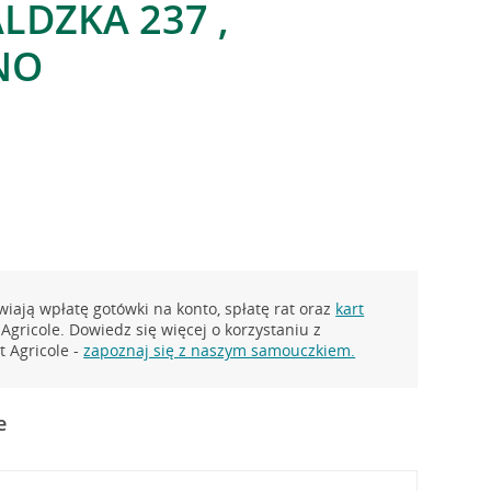
DZKA 237 ,
NO
iają wpłatę gotówki na konto, spłatę rat oraz
kart
Agricole. Dowiedz się więcej o korzystaniu z
 Agricole -
zapoznaj się z naszym samouczkiem.
e