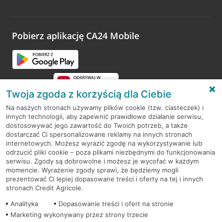
Wystarczy przejść na stronę
Oceń wizytę
, wyszukać
odwiedzoną placówkę i wypełnić formularz w ramach
platformy Profil Firmy w Google. Dziękujemy za wszystkie
opinie.
Pobierz aplikację CA24 Mobile
Przejdź do pytania
Twoja zgoda z korzyścią dla Ciebie
Na naszych stronach używamy plików cookie (tzw. ciasteczek) i
innych technologii, aby zapewnić prawidłowe działanie serwisu,
RODO
dostosowywać jego zawartość do Twoich potrzeb, a także
dostarczać Ci spersonalizowane reklamy na innych stronach
Regulamin serwisu
internetowych. Możesz wyrazić zgodę na wykorzystywanie lub
odrzucić pliki cookie – poza plikami niezbędnymi do funkcjonowania
Mapa serwisu
serwisu. Zgody są dobrowolne i możesz je wycofać w każdym
momencie. Wyrażenie zgody sprawi, że będziemy mogli
Polityka
Cookies
prezentować Ci lepiej dopasowane treści i oferty na tej i innych
stronach Credit Agricole.
Polityka prywatności
Analityka
Dopasowanie treści i ofert na stronie
Marketing wykonywany przez strony trzecie