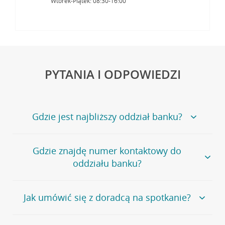
Wtorek-Piątek: 08:30-16:00
PYTANIA I ODPOWIEDZI
Gdzie jest najbliższy oddział banku?
Jeśli szukasz oddziału naszego banku, zapraszamy na
Gdzie znajdę numer kontaktowy do
stronę
Placówki i bankomaty
, na której znajduje się
oddziału banku?
wygodna wyszukiwarka.
Alternatywnie, możesz skorzystać z pełnej
listy naszych
oddziałów
.
Bank Credit Agricole nie udostępnia ogólnego numeru
Jak umówić się z doradcą na spotkanie?
telefonu do placówki bankowej.
Przejdź do pytania
Polecamy skorzystanie z możliwości wcześniejszego