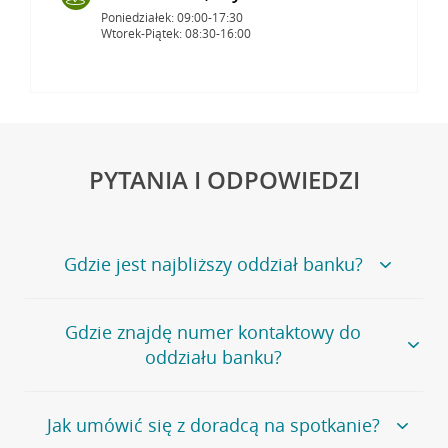
Poniedziałek: 09:00-17:30
Wtorek-Piątek: 08:30-16:00
PYTANIA I ODPOWIEDZI
Gdzie jest najbliższy oddział banku?
Jeśli szukasz oddziału naszego banku, zapraszamy na
Gdzie znajdę numer kontaktowy do
stronę
Placówki i bankomaty
, na której znajduje się
oddziału banku?
wygodna wyszukiwarka.
Alternatywnie, możesz skorzystać z pełnej
listy naszych
oddziałów
.
Bank Credit Agricole nie udostępnia ogólnego numeru
Jak umówić się z doradcą na spotkanie?
telefonu do placówki bankowej.