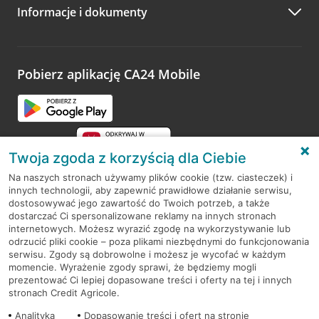
Informacje i dokumenty
Zachęcamy do podzielenia się z nami opinią o wizycie.
Wystarczy przejść na stronę
Oceń wizytę
, wyszukać
odwiedzoną placówkę i wypełnić formularz w ramach
platformy Profil Firmy w Google. Dziękujemy za wszystkie
opinie.
Pobierz aplikację CA24 Mobile
Przejdź do pytania
Twoja zgoda z korzyścią dla Ciebie
Na naszych stronach używamy plików cookie (tzw. ciasteczek) i
innych technologii, aby zapewnić prawidłowe działanie serwisu,
RODO
dostosowywać jego zawartość do Twoich potrzeb, a także
dostarczać Ci spersonalizowane reklamy na innych stronach
Regulamin serwisu
internetowych. Możesz wyrazić zgodę na wykorzystywanie lub
odrzucić pliki cookie – poza plikami niezbędnymi do funkcjonowania
Mapa serwisu
serwisu. Zgody są dobrowolne i możesz je wycofać w każdym
momencie. Wyrażenie zgody sprawi, że będziemy mogli
Polityka
Cookies
prezentować Ci lepiej dopasowane treści i oferty na tej i innych
stronach Credit Agricole.
Polityka prywatności
Analityka
Dopasowanie treści i ofert na stronie