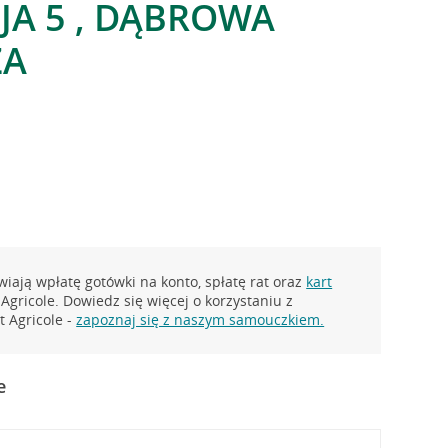
AJA 5 , DĄBROWA
ZA
iają wpłatę gotówki na konto, spłatę rat oraz
kart
Agricole. Dowiedz się więcej o korzystaniu z
 Agricole -
zapoznaj się z naszym samouczkiem.
e