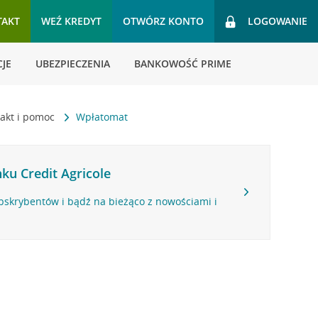
TAKT
WEŹ KREDYT
OTWÓRZ KONTO
LOGOWANIE
JE
UBEZPIECZENIA
BANKOWOŚĆ PRIME
akt i pomoc
Wpłatomat
ku Credit Agricole
bskrybentów i bądź na bieżąco z nowościami i