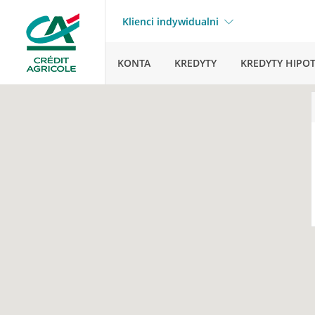
Klienci indywidualni
KONTA
KREDYTY
KREDYTY HIPO