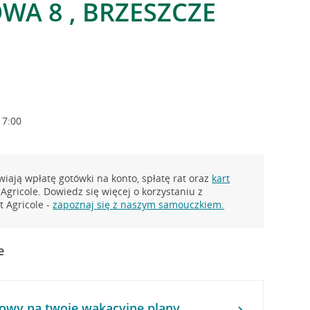
A 8 , BRZESZCZE
17:00
iają wpłatę gotówki na konto, spłatę rat oraz
kart
Agricole. Dowiedz się więcej o korzystaniu z
 Agricole -
zapoznaj się z naszym samouczkiem.
e
owy na twoje wakacyjne plany