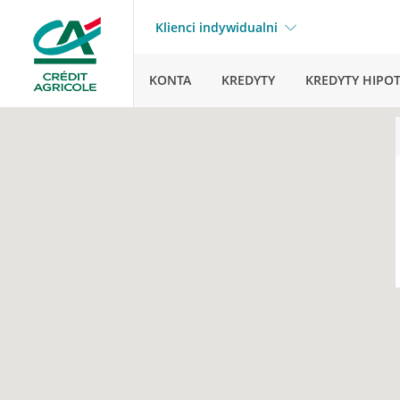
Klienci indywidualni
KONTA
KREDYTY
KREDYTY HIPO