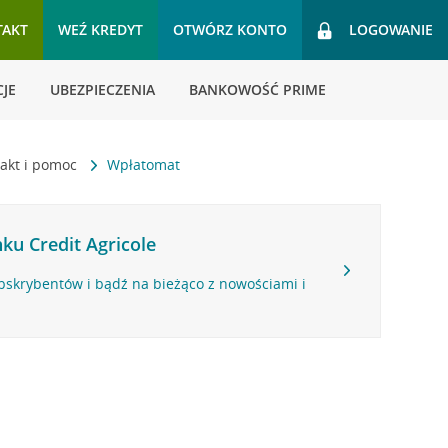
TAKT
WEŹ KREDYT
OTWÓRZ KONTO
LOGOWANIE
JE
UBEZPIECZENIA
BANKOWOŚĆ PRIME
akt i pomoc
Wpłatomat
ku Credit Agricole
bskrybentów i bądź na bieżąco z nowościami i