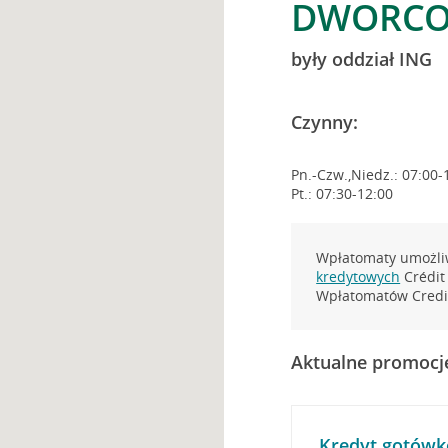
DWORCOW
były oddział ING
Czynny:
Pn.-Czw.,Niedz.: 07:00-
Pt.: 07:30-12:00
Wpłatomaty umożliw
kredytowych
Crédit 
Wpłatomatów Credit
Aktualne promocj
Kredyt gotówk