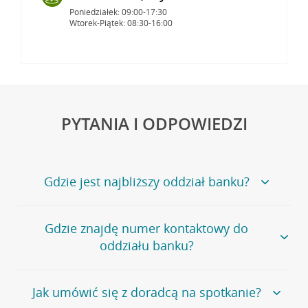
Poniedziałek: 09:00-17:30
Wtorek-Piątek: 08:30-16:00
PYTANIA I ODPOWIEDZI
Gdzie jest najbliższy oddział banku?
Jeśli szukasz oddziału naszego banku, zapraszamy na
Gdzie znajdę numer kontaktowy do
stronę
Placówki i bankomaty
, na której znajduje się
oddziału banku?
wygodna wyszukiwarka.
Alternatywnie, możesz skorzystać z pełnej
listy naszych
oddziałów
.
Bank Credit Agricole nie udostępnia ogólnego numeru
Jak umówić się z doradcą na spotkanie?
telefonu do placówki bankowej.