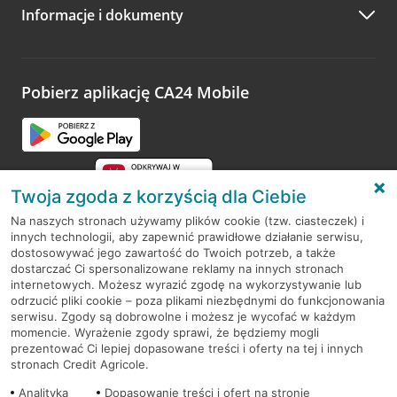
Informacje i dokumenty
Zachęcamy do podzielenia się z nami opinią o wizycie.
Wystarczy przejść na stronę
Oceń wizytę
, wyszukać
odwiedzoną placówkę i wypełnić formularz w ramach
platformy Profil Firmy w Google. Dziękujemy za wszystkie
opinie.
Pobierz aplikację CA24 Mobile
Przejdź do pytania
Twoja zgoda z korzyścią dla Ciebie
Na naszych stronach używamy plików cookie (tzw. ciasteczek) i
innych technologii, aby zapewnić prawidłowe działanie serwisu,
RODO
dostosowywać jego zawartość do Twoich potrzeb, a także
dostarczać Ci spersonalizowane reklamy na innych stronach
Regulamin serwisu
internetowych. Możesz wyrazić zgodę na wykorzystywanie lub
odrzucić pliki cookie – poza plikami niezbędnymi do funkcjonowania
Mapa serwisu
serwisu. Zgody są dobrowolne i możesz je wycofać w każdym
momencie. Wyrażenie zgody sprawi, że będziemy mogli
Polityka
Cookies
prezentować Ci lepiej dopasowane treści i oferty na tej i innych
stronach Credit Agricole.
Polityka prywatności
Analityka
Dopasowanie treści i ofert na stronie