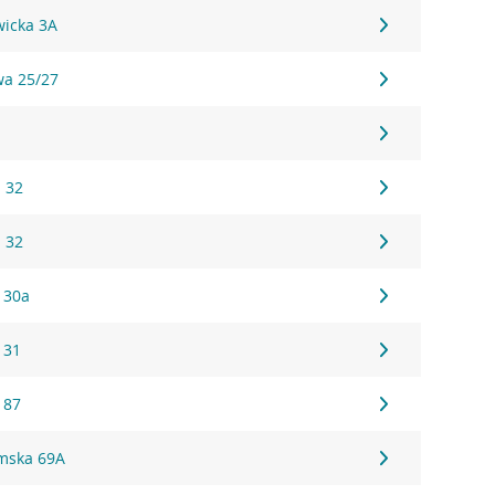
wicka 3A
wa 25/27
 32
 32
 30a
 31
 87
łmska 69A