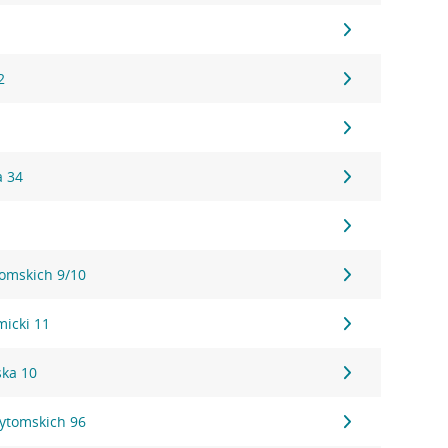
1
2
a 34
tomskich 9/10
micki 11
ka 10
Bytomskich 96