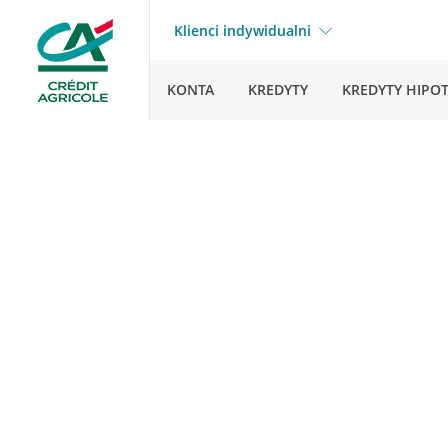
Klienci indywidualni
KONTA
KREDYTY
KREDYTY HIPO