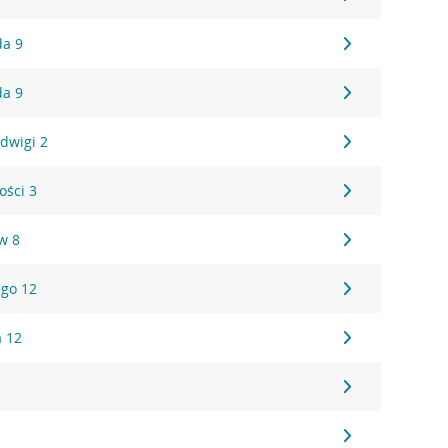
da 9
da 9
adwigi 2
ości 3
w 8
ego 12
a 12