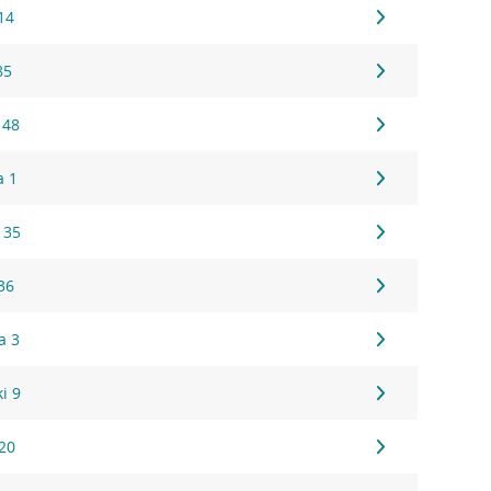
14
85
 48
a 1
 35
36
a 3
i 9
20