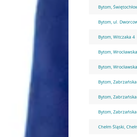
Bytom, Świętochło
Bytom, ul. Dworco
Bytom, Witczaka 4
Bytom, Wrocławska
Bytom, Wrocławska
Bytom, Zabrzańska
Bytom, Zabrzańska
Bytom, Zabrzańska
Chełm Śląski, Che