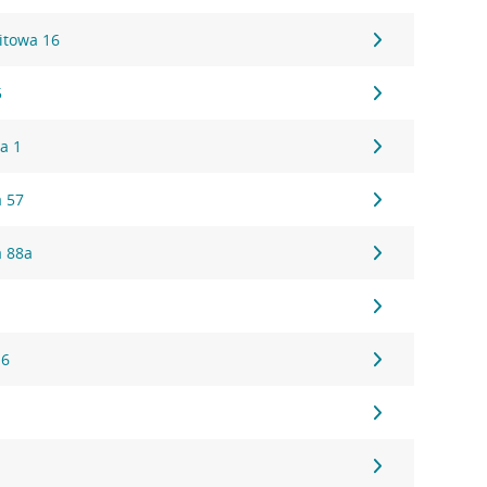
itowa 16
5
a 1
 57
a 88a
1
16
1
1