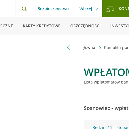
Bezpieczeństwo
KON
Więcej
TECZNE
KARTY KREDYTOWE
OSZCZĘDNOŚCI
INWESTYC
Strona główna
Kontakt i p
WPŁATO
Lista wpłatomatów bank
Sosnowiec - wpłat
Będzin, 11 Listopa