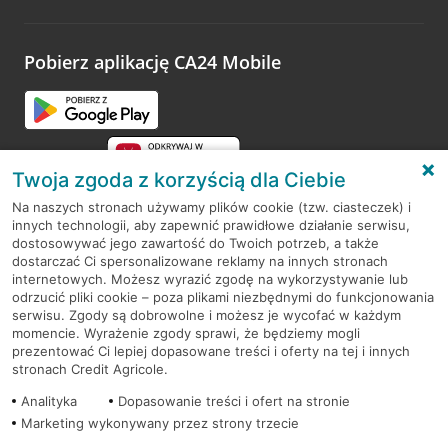
odwiedzoną placówkę i wypełnić formularz w ramach
platformy Profil Firmy w Google. Dziękujemy za wszystkie
opinie.
Pobierz aplikację CA24 Mobile
Przejdź do pytania
Twoja zgoda z korzyścią dla Ciebie
Na naszych stronach używamy plików cookie (tzw. ciasteczek) i
innych technologii, aby zapewnić prawidłowe działanie serwisu,
RODO
dostosowywać jego zawartość do Twoich potrzeb, a także
dostarczać Ci spersonalizowane reklamy na innych stronach
Regulamin serwisu
internetowych. Możesz wyrazić zgodę na wykorzystywanie lub
odrzucić pliki cookie – poza plikami niezbędnymi do funkcjonowania
Mapa serwisu
serwisu. Zgody są dobrowolne i możesz je wycofać w każdym
momencie. Wyrażenie zgody sprawi, że będziemy mogli
Polityka
Cookies
prezentować Ci lepiej dopasowane treści i oferty na tej i innych
stronach Credit Agricole.
Polityka prywatności
Analityka
Dopasowanie treści i ofert na stronie
Marketing wykonywany przez strony trzecie