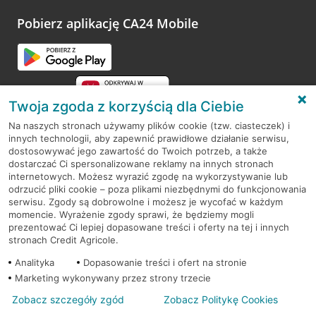
platformy Profil Firmy w Google. Dziękujemy za wszystkie
opinie.
Pobierz aplikację CA24 Mobile
Przejdź do pytania
Twoja zgoda z korzyścią dla Ciebie
Na naszych stronach używamy plików cookie (tzw. ciasteczek) i
innych technologii, aby zapewnić prawidłowe działanie serwisu,
RODO
dostosowywać jego zawartość do Twoich potrzeb, a także
dostarczać Ci spersonalizowane reklamy na innych stronach
Regulamin serwisu
internetowych. Możesz wyrazić zgodę na wykorzystywanie lub
odrzucić pliki cookie – poza plikami niezbędnymi do funkcjonowania
Mapa serwisu
serwisu. Zgody są dobrowolne i możesz je wycofać w każdym
momencie. Wyrażenie zgody sprawi, że będziemy mogli
Polityka
Cookies
prezentować Ci lepiej dopasowane treści i oferty na tej i innych
stronach Credit Agricole.
Polityka prywatności
Analityka
Dopasowanie treści i ofert na stronie
Marketing wykonywany przez strony trzecie
Zobacz szczegóły zgód
Zobacz Politykę Cookies
© 2026 Credit Agricole Bank Polska S.A. Wszelkie prawa zastrzeżone