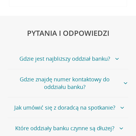
PYTANIA I ODPOWIEDZI
Gdzie jest najbliższy oddział banku?
Jeśli szukasz oddziału naszego banku, zapraszamy na
Gdzie znajdę numer kontaktowy do
stronę
Placówki i bankomaty
, na której znajduje się
oddziału banku?
wygodna wyszukiwarka.
Alternatywnie, możesz skorzystać z pełnej
listy naszych
oddziałów
.
Bank Credit Agricole nie udostępnia ogólnego numeru
Jak umówić się z doradcą na spotkanie?
telefonu do placówki bankowej.
Przejdź do pytania
Polecamy skorzystanie z możliwości wcześniejszego
Jeśli jesteś już
naszym
umówienia się z doradcą w placówce bankowej
.
Które oddziały banku czynne są dłużej?
klientem
możesz
samodzielnie
umówić się na spotkanie z