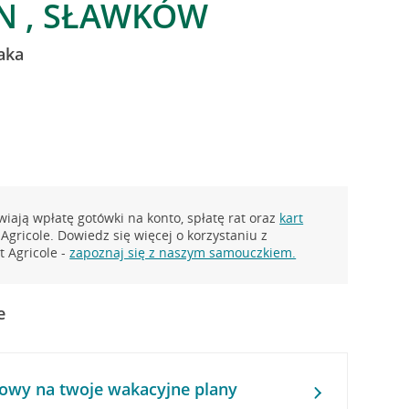
N , SŁAWKÓW
aka
iają wpłatę gotówki na konto, spłatę rat oraz
kart
Agricole. Dowiedz się więcej o korzystaniu z
 Agricole -
zapoznaj się z naszym samouczkiem.
e
owy na twoje wakacyjne plany