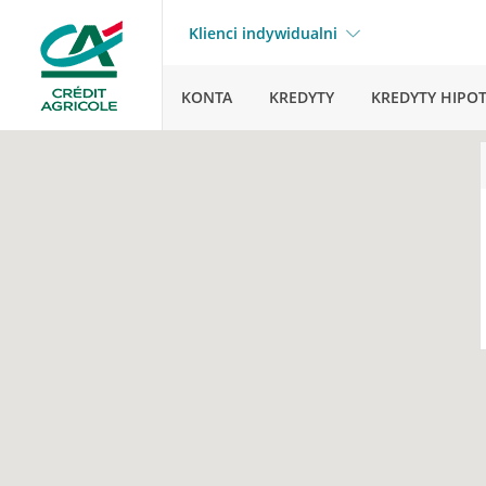
Klienci indywidualni
KONTA
KREDYTY
KREDYTY HIPO