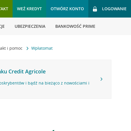
TAKT
WEŹ KREDYT
OTWÓRZ KONTO
LOGOWANIE
JE
UBEZPIECZENIA
BANKOWOŚĆ PRIME
akt i pomoc
Wpłatomat
ku Credit Agricole
bskrybentów i bądź na bieżąco z nowościami i