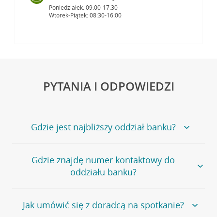
Poniedziałek: 09:00-17:30
Wtorek-Piątek: 08:30-16:00
PYTANIA I ODPOWIEDZI
Gdzie jest najbliższy oddział banku?
Jeśli szukasz oddziału naszego banku, zapraszamy na
Gdzie znajdę numer kontaktowy do
stronę
Placówki i bankomaty
, na której znajduje się
oddziału banku?
wygodna wyszukiwarka.
Alternatywnie, możesz skorzystać z pełnej
listy naszych
oddziałów
.
Bank Credit Agricole nie udostępnia ogólnego numeru
Jak umówić się z doradcą na spotkanie?
telefonu do placówki bankowej.
Przejdź do pytania