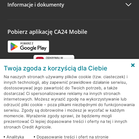
Informacje i dokumenty
Zachęcamy do podzielenia się z nami opinią o wizycie.
Wystarczy przejść na stronę
Oceń wizytę
, wyszukać
odwiedzoną placówkę i wypełnić formularz w ramach
platformy Profil Firmy w Google. Dziękujemy za wszystkie
opinie.
Pobierz aplikację CA24 Mobile
Przejdź do pytania
Twoja zgoda z korzyścią dla Ciebie
Na naszych stronach używamy plików cookie (tzw. ciasteczek) i
innych technologii, aby zapewnić prawidłowe działanie serwisu,
RODO
dostosowywać jego zawartość do Twoich potrzeb, a także
dostarczać Ci spersonalizowane reklamy na innych stronach
Regulamin serwisu
internetowych. Możesz wyrazić zgodę na wykorzystywanie lub
odrzucić pliki cookie – poza plikami niezbędnymi do funkcjonowania
Mapa serwisu
serwisu. Zgody są dobrowolne i możesz je wycofać w każdym
momencie. Wyrażenie zgody sprawi, że będziemy mogli
Polityka
Cookies
prezentować Ci lepiej dopasowane treści i oferty na tej i innych
stronach Credit Agricole.
Polityka prywatności
Analityka
Dopasowanie treści i ofert na stronie