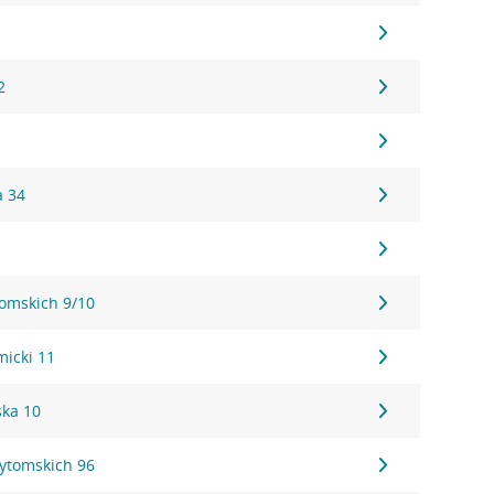
1
2
a 34
tomskich 9/10
micki 11
ka 10
Bytomskich 96