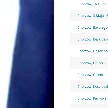
Chorzów, 16 Lipca 
Chorzów, 3 Maja 1
Chorzów, Batorego
Chorzów, Beskidzk
Chorzów, Gagarina
Chorzów, Gałeczki 
Chorzów, Graniczn
Chorzów, Kościuszk
Chorzów, Parkowa 