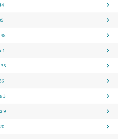
14
85
 48
a 1
 35
36
a 3
i 9
20