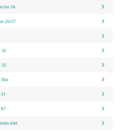
wicka 3A
wa 25/27
 32
 32
 30a
 31
 87
łmska 69A