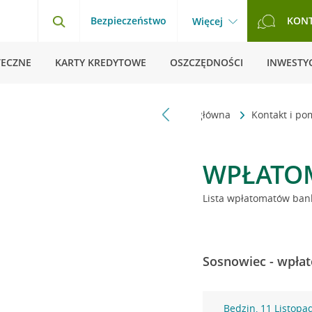
Bezpieczeństwo
KON
Więcej
TECZNE
KARTY KREDYTOWE
OSZCZĘDNOŚCI
INWESTYC
Strona główna
Kontakt i p
WPŁATO
Lista wpłatomatów bank
Sosnowiec - wpłat
Będzin, 11 Listopa