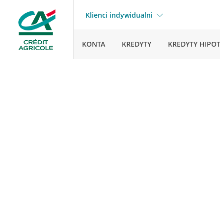
Klienci indywidualni
KONTA
KREDYTY
KREDYTY HIPO