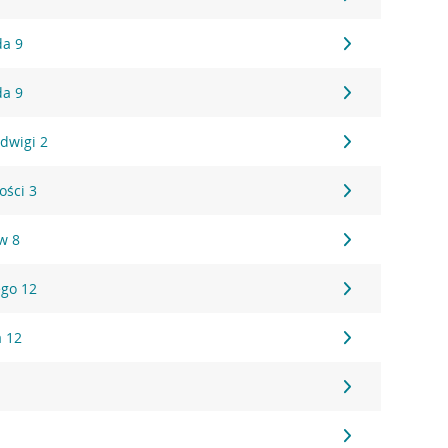
da 9
da 9
adwigi 2
ości 3
w 8
ego 12
a 12