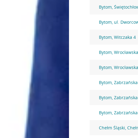
Bytom, Świętochło
Bytom, ul. Dworco
Bytom, Witczaka 4
Bytom, Wrocławska
Bytom, Wrocławska
Bytom, Zabrzańska
Bytom, Zabrzańska
Bytom, Zabrzańska
Chełm Śląski, Che