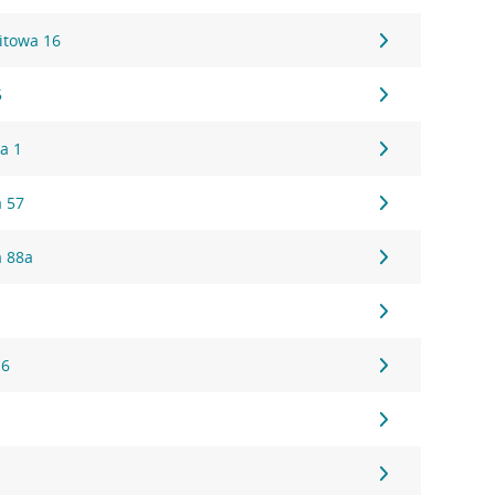
itowa 16
5
a 1
 57
a 88a
1
16
1
1