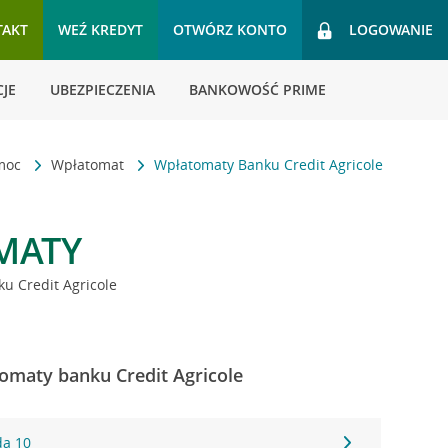
TAKT
WEŹ KREDYT
OTWÓRZ KONTO
LOGOWANIE
JE
UBEZPIECZENIA
BANKOWOŚĆ PRIME
omoc
Wpłatomat
Wpłatomaty Banku Credit Agricole
MATY
u Credit Agricole
omaty banku Credit Agricole
da 10