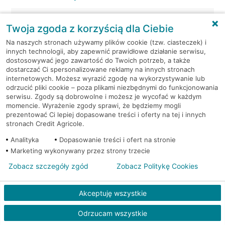
Tarnowskie Góry, Bytomska 30
Twoja zgoda z korzyścią dla Ciebie
Na naszych stronach używamy plików cookie (tzw. ciasteczek) i
Tarnowskie Góry, Kościuszki 5
innych technologii, aby zapewnić prawidłowe działanie serwisu,
dostosowywać jego zawartość do Twoich potrzeb, a także
Tarnowskie Góry, Łotewska 5
dostarczać Ci spersonalizowane reklamy na innych stronach
internetowych. Możesz wyrazić zgodę na wykorzystywanie lub
odrzucić pliki cookie – poza plikami niezbędnymi do funkcjonowania
Tarnowskie Góry, Piłsudskiego 6
serwisu. Zgody są dobrowolne i możesz je wycofać w każdym
momencie. Wyrażenie zgody sprawi, że będziemy mogli
prezentować Ci lepiej dopasowane treści i oferty na tej i innych
Tarnowskie Góry, Rynek 11
stronach Credit Agricole.
Analityka
Dopasowanie treści i ofert na stronie
Tarnowskie Góry, Siewierska 73
Marketing wykonywany przez strony trzecie
Zobacz szczegóły zgód
Zobacz Politykę Cookies
Tarnowskie Góry, Strzelecka 5
Tarnowskie Góry, Strzelecka 5
Akceptuję wszystkie
Odrzucam wszystkie
Tarnowskie Góry, Strzelecka 5