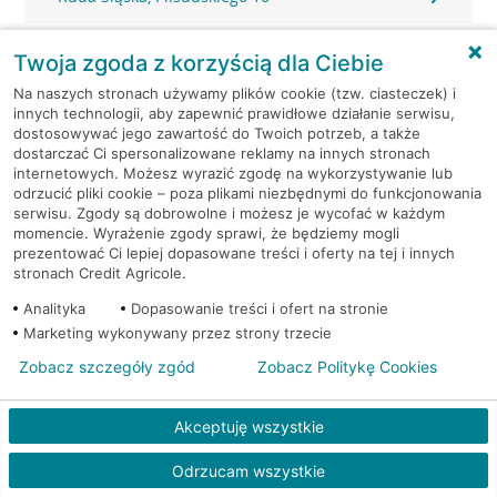
Ruda Śląska, Piotra Niedurnego 40
Twoja zgoda z korzyścią dla Ciebie
Na naszych stronach używamy plików cookie (tzw. ciasteczek) i
Ruda Śląska, Podlas 32
innych technologii, aby zapewnić prawidłowe działanie serwisu,
dostosowywać jego zawartość do Twoich potrzeb, a także
dostarczać Ci spersonalizowane reklamy na innych stronach
Ruda Śląska, Radoszowska 179
internetowych. Możesz wyrazić zgodę na wykorzystywanie lub
odrzucić pliki cookie – poza plikami niezbędnymi do funkcjonowania
Ruda Śląska, Solidarności 20j
serwisu. Zgody są dobrowolne i możesz je wycofać w każdym
momencie. Wyrażenie zgody sprawi, że będziemy mogli
prezentować Ci lepiej dopasowane treści i oferty na tej i innych
Ruda Śląska, ul. Niedurnego 41
stronach Credit Agricole.
Analityka
Dopasowanie treści i ofert na stronie
Ruda Śląska, ul. Niedurnego 41
Marketing wykonywany przez strony trzecie
Zobacz szczegóły zgód
Zobacz Politykę Cookies
Ruda Śląska, Wolności 4
Akceptuję wszystkie
Ruda Śląska, Zabrzańska 65
Odrzucam wszystkie
Ruda Śląska, Zamenhofa 5