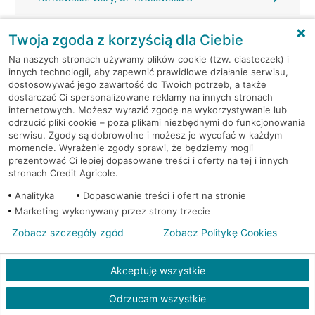
Tarnowskie Góry, Wiktora Sojki 2
Twoja zgoda z korzyścią dla Ciebie
Na naszych stronach używamy plików cookie (tzw. ciasteczek) i
Tarnowskie Góry, Zagórska 187
innych technologii, aby zapewnić prawidłowe działanie serwisu,
dostosowywać jego zawartość do Twoich potrzeb, a także
dostarczać Ci spersonalizowane reklamy na innych stronach
Tarnowskie Góry, Zagórska 222
internetowych. Możesz wyrazić zgodę na wykorzystywanie lub
odrzucić pliki cookie – poza plikami niezbędnymi do funkcjonowania
Tarnowskie Góry, Zagórska 83
serwisu. Zgody są dobrowolne i możesz je wycofać w każdym
momencie. Wyrażenie zgody sprawi, że będziemy mogli
prezentować Ci lepiej dopasowane treści i oferty na tej i innych
Tarnowskie Góry, Zamkowa 1
stronach Credit Agricole.
Analityka
Dopasowanie treści i ofert na stronie
Tworóg, Zamkowa 15
Marketing wykonywany przez strony trzecie
Zobacz szczegóły zgód
Zobacz Politykę Cookies
Tychy, Andersa 25
Akceptuję wszystkie
Tychy, Batorego 24
Odrzucam wszystkie
Tychy, Oświęcimska 15