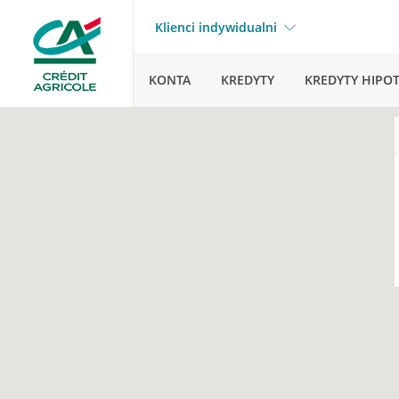
Klienci indywidualni
KONTA
KREDYTY
KREDYTY HIPO