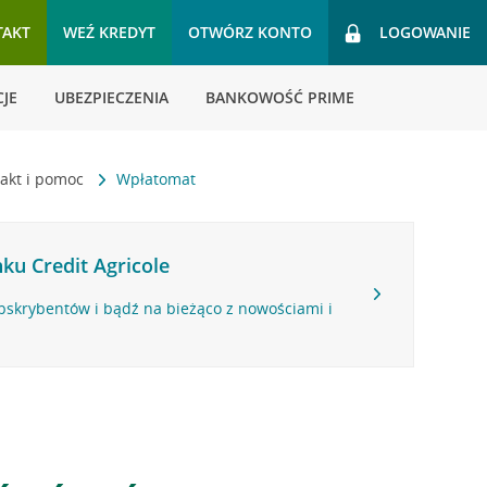
TAKT
WEŹ KREDYT
OTWÓRZ KONTO
LOGOWANIE
JE
UBEZPIECZENIA
BANKOWOŚĆ PRIME
akt i pomoc
Wpłatomat
ku Credit Agricole
bskrybentów i bądź na bieżąco z nowościami i