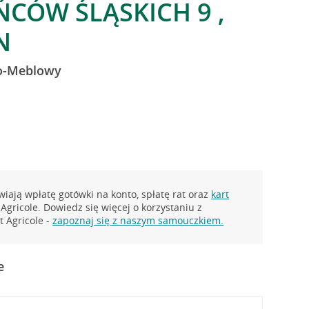
CÓW ŚLĄSKICH 9 ,
N
o-Meblowy
iają wpłatę gotówki na konto, spłatę rat oraz
kart
Agricole. Dowiedz się więcej o korzystaniu z
 Agricole -
zapoznaj się z naszym samouczkiem.
e