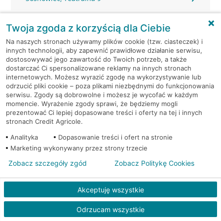
Sosnowiec, ul. Warszawska 18
Twoja zgoda z korzyścią dla Ciebie
Na naszych stronach używamy plików cookie (tzw. ciasteczek) i
Sosnowiec, ul. Warszawska 18
innych technologii, aby zapewnić prawidłowe działanie serwisu,
dostosowywać jego zawartość do Twoich potrzeb, a także
dostarczać Ci spersonalizowane reklamy na innych stronach
Sosnowiec, Warszawska 12
internetowych. Możesz wyrazić zgodę na wykorzystywanie lub
odrzucić pliki cookie – poza plikami niezbędnymi do funkcjonowania
Sosnowiec, Warszawska 12
serwisu. Zgody są dobrowolne i możesz je wycofać w każdym
momencie. Wyrażenie zgody sprawi, że będziemy mogli
prezentować Ci lepiej dopasowane treści i oferty na tej i innych
Sosnowiec, Warszawska 12
stronach Credit Agricole.
Analityka
Dopasowanie treści i ofert na stronie
Świerklaniec, Oświęcimska 25
Marketing wykonywany przez strony trzecie
Zobacz szczegóły zgód
Zobacz Politykę Cookies
Świętochłowice, Bytomska 20
Akceptuję wszystkie
Świętochłowice, Bytomska 20
Odrzucam wszystkie
Świętochłowice, Górna 6M2