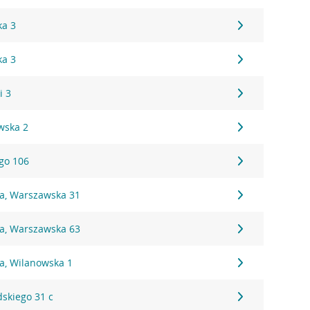
ka 3
ka 3
i 3
wska 2
ego 106
na, Warszawska 31
na, Warszawska 63
a, Wilanowska 1
dskiego 31 c