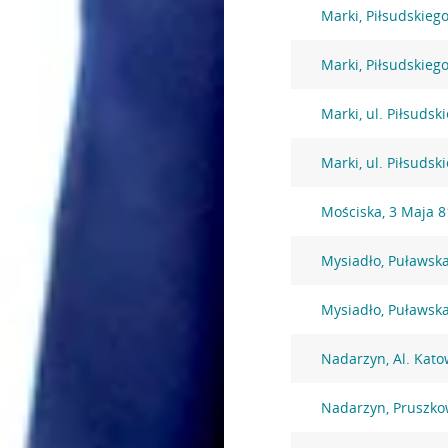
Marki, Piłsudskiego
Marki, Piłsudskiego
Marki, ul. Piłsudsk
Marki, ul. Piłsudsk
Mościska, 3 Maja 8
Mysiadło, Puławsk
Mysiadło, Puławsk
Nadarzyn, Al. Kato
Nadarzyn, Pruszko