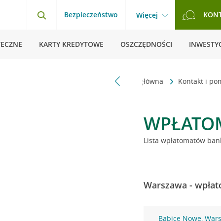
Bezpieczeństwo
KON
Więcej
TECZNE
KARTY KREDYTOWE
OSZCZĘDNOŚCI
INWESTYC
Strona główna
Kontakt i p
WPŁATO
Lista wpłatomatów bank
Warszawa - wpłat
Babice Nowe, War