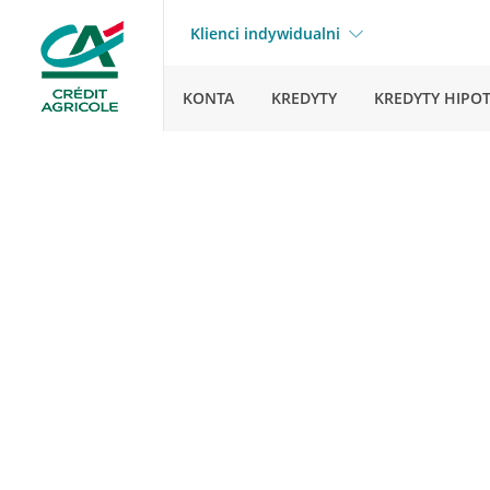
Klienci indywidualni
KONTA
KREDYTY
KREDYTY HIPO