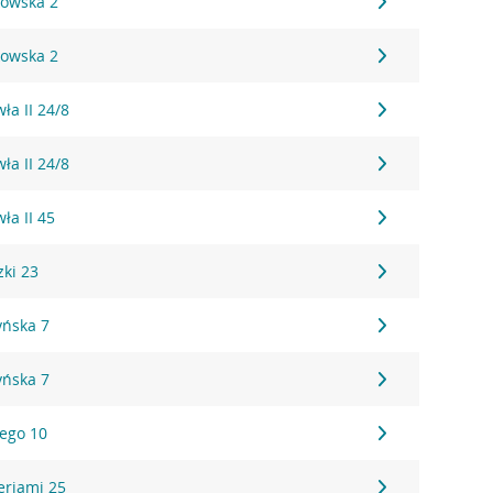
kowska 2
kowska 2
ła II 24/8
ła II 24/8
ła II 45
zki 23
yńska 7
yńska 7
iego 10
eriami 25