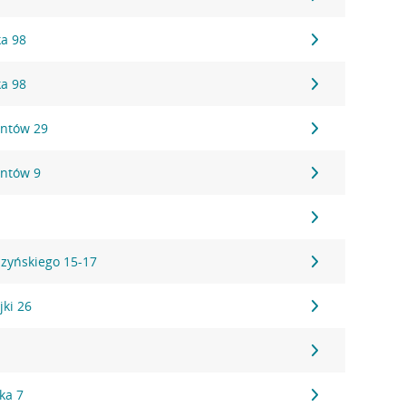
ka 98
ka 98
antów 29
antów 9
7
szyńskiego 15-17
jki 26
1
ka 7