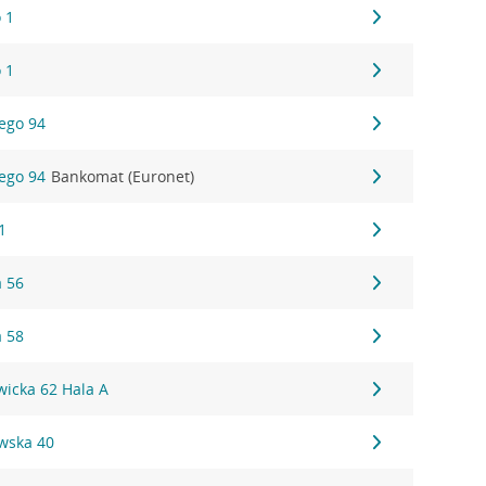
 1
 1
iego 94
iego 94
Bankomat (Euronet)
1
a 56
a 58
wicka 62 Hala A
wska 40