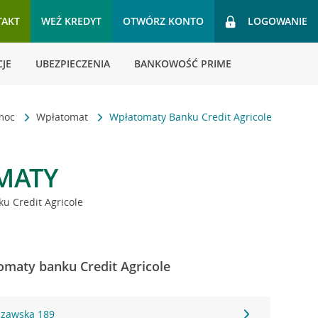
TAKT
WEŹ KREDYT
OTWÓRZ KONTO
LOGOWANIE
JE
UBEZPIECZENIA
BANKOWOŚĆ PRIME
omoc
Wpłatomat
Wpłatomaty Banku Credit Agricole
MATY
u Credit Agricole
omaty banku Credit Agricole
szawska 189