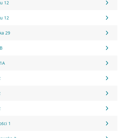
u 12
u 12
ka 29
1B
61A
2
2
2
ości 1