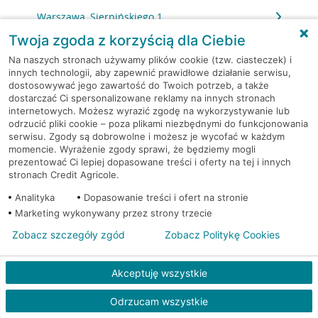
Warszawa, Sierpińskiego 1
Twoja zgoda z korzyścią dla Ciebie
Warszawa, Skarbka z Gór 116
Na naszych stronach używamy plików cookie (tzw. ciasteczek) i
innych technologii, aby zapewnić prawidłowe działanie serwisu,
dostosowywać jego zawartość do Twoich potrzeb, a także
Warszawa, Słomińskiego 7
dostarczać Ci spersonalizowane reklamy na innych stronach
internetowych. Możesz wyrazić zgodę na wykorzystywanie lub
Warszawa, Sokołowska 11
odrzucić pliki cookie – poza plikami niezbędnymi do funkcjonowania
serwisu. Zgody są dobrowolne i możesz je wycofać w każdym
momencie. Wyrażenie zgody sprawi, że będziemy mogli
Warszawa, Solec 32/34
prezentować Ci lepiej dopasowane treści i oferty na tej i innych
stronach Credit Agricole.
Warszawa, Solidarności 95
Analityka
Dopasowanie treści i ofert na stronie
Marketing wykonywany przez strony trzecie
Warszawa, Stalowa 60/64
Zobacz szczegóły zgód
Zobacz Politykę Cookies
Warszawa, Stawki 6.
Akceptuję wszystkie
Warszawa, Strażacka 104
Odrzucam wszystkie