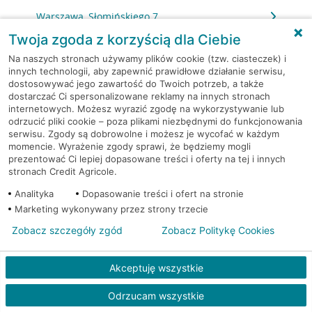
Warszawa, Słomińskiego 7
Twoja zgoda z korzyścią dla Ciebie
Warszawa, Sokołowska 11
Na naszych stronach używamy plików cookie (tzw. ciasteczek) i
innych technologii, aby zapewnić prawidłowe działanie serwisu,
dostosowywać jego zawartość do Twoich potrzeb, a także
Warszawa, Solec 32/34
dostarczać Ci spersonalizowane reklamy na innych stronach
internetowych. Możesz wyrazić zgodę na wykorzystywanie lub
Warszawa, Solidarności 95
odrzucić pliki cookie – poza plikami niezbędnymi do funkcjonowania
serwisu. Zgody są dobrowolne i możesz je wycofać w każdym
momencie. Wyrażenie zgody sprawi, że będziemy mogli
Warszawa, Stalowa 60/64
prezentować Ci lepiej dopasowane treści i oferty na tej i innych
stronach Credit Agricole.
Warszawa, Stawki 6.
Analityka
Dopasowanie treści i ofert na stronie
Marketing wykonywany przez strony trzecie
Warszawa, Strażacka 104
Zobacz szczegóły zgód
Zobacz Politykę Cookies
Warszawa, Światowida 17
Akceptuję wszystkie
Warszawa, Światowida 17
Odrzucam wszystkie