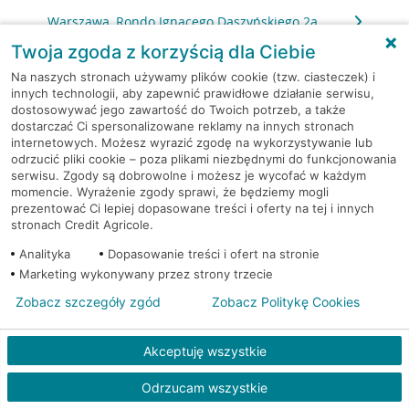
Warszawa, Rondo Ignacego Daszyńskiego 2a
Twoja zgoda z korzyścią dla Ciebie
Warszawa, Rzeczypospolitej 14
Na naszych stronach używamy plików cookie (tzw. ciasteczek) i
innych technologii, aby zapewnić prawidłowe działanie serwisu,
dostosowywać jego zawartość do Twoich potrzeb, a także
Warszawa, Sierpińskiego 1
dostarczać Ci spersonalizowane reklamy na innych stronach
internetowych. Możesz wyrazić zgodę na wykorzystywanie lub
Warszawa, Skarbka z Gór 116
odrzucić pliki cookie – poza plikami niezbędnymi do funkcjonowania
serwisu. Zgody są dobrowolne i możesz je wycofać w każdym
momencie. Wyrażenie zgody sprawi, że będziemy mogli
Warszawa, Słomińskiego 7
prezentować Ci lepiej dopasowane treści i oferty na tej i innych
stronach Credit Agricole.
Warszawa, Sokołowska 11
Analityka
Dopasowanie treści i ofert na stronie
Marketing wykonywany przez strony trzecie
Warszawa, Solec 32/34
Zobacz szczegóły zgód
Zobacz Politykę Cookies
Warszawa, Solidarności 95
Akceptuję wszystkie
Warszawa, Stalowa 60/64
Odrzucam wszystkie