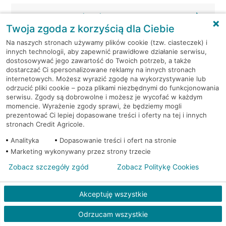
Warszawa, Pruszkowska 4D
Twoja zgoda z korzyścią dla Ciebie
Warszawa, Przekorna 37A
Na naszych stronach używamy plików cookie (tzw. ciasteczek) i
innych technologii, aby zapewnić prawidłowe działanie serwisu,
dostosowywać jego zawartość do Twoich potrzeb, a także
Warszawa, Przy Agorze 28
dostarczać Ci spersonalizowane reklamy na innych stronach
internetowych. Możesz wyrazić zgodę na wykorzystywanie lub
odrzucić pliki cookie – poza plikami niezbędnymi do funkcjonowania
Warszawa, Przy Agorze 28
serwisu. Zgody są dobrowolne i możesz je wycofać w każdym
momencie. Wyrażenie zgody sprawi, że będziemy mogli
Warszawa, Przylesie 3
prezentować Ci lepiej dopasowane treści i oferty na tej i innych
stronach Credit Agricole.
Warszawa, Puławska 10
Analityka
Dopasowanie treści i ofert na stronie
Marketing wykonywany przez strony trzecie
Warszawa, Puławska 11
Zobacz szczegóły zgód
Zobacz Politykę Cookies
Warszawa, Puławska 11
Akceptuję wszystkie
Warszawa, Puławska 2
Odrzucam wszystkie