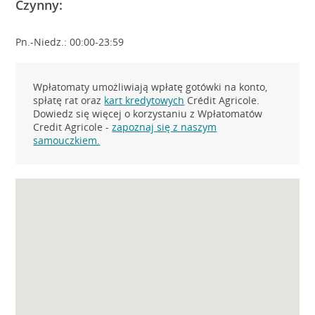
Czynny:
Pn.-Niedz.: 00:00-23:59
Wpłatomaty umożliwiają wpłatę gotówki na konto,
spłatę rat oraz
kart kredytowych
Crédit Agricole.
Dowiedz się więcej o korzystaniu z Wpłatomatów
Credit Agricole -
zapoznaj się z naszym
samouczkiem.