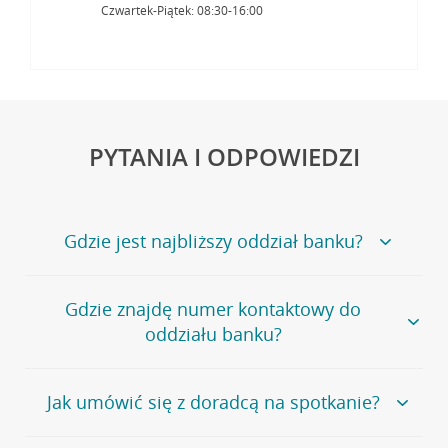
Czwartek-Piątek: 08:30-16:00
PYTANIA I ODPOWIEDZI
Gdzie jest najbliższy oddział banku?
Jeśli szukasz oddziału naszego banku, zapraszamy na
Gdzie znajdę numer kontaktowy do
stronę
Placówki i bankomaty
, na której znajduje się
oddziału banku?
wygodna wyszukiwarka.
Alternatywnie, możesz skorzystać z pełnej
listy naszych
oddziałów
.
Bank Credit Agricole nie udostępnia ogólnego numeru
Jak umówić się z doradcą na spotkanie?
telefonu do placówki bankowej.
Przejdź do pytania
Polecamy skorzystanie z możliwości wcześniejszego