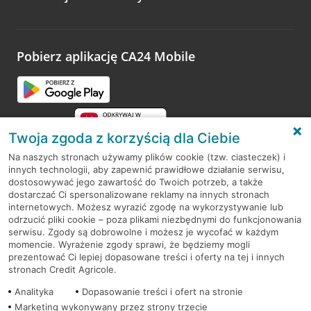
Wystarczy przejść na stronę
Oceń wizytę
, wyszukać
odwiedzoną placówkę i wypełnić formularz w ramach
platformy Profil Firmy w Google. Dziękujemy za wszystkie
opinie.
Pobierz aplikację CA24 Mobile
Przejdź do pytania
Twoja zgoda z korzyścią dla Ciebie
Na naszych stronach używamy plików cookie (tzw. ciasteczek) i
innych technologii, aby zapewnić prawidłowe działanie serwisu,
RODO
dostosowywać jego zawartość do Twoich potrzeb, a także
dostarczać Ci spersonalizowane reklamy na innych stronach
Regulamin serwisu
internetowych. Możesz wyrazić zgodę na wykorzystywanie lub
odrzucić pliki cookie – poza plikami niezbędnymi do funkcjonowania
Mapa serwisu
serwisu. Zgody są dobrowolne i możesz je wycofać w każdym
momencie. Wyrażenie zgody sprawi, że będziemy mogli
Polityka
Cookies
prezentować Ci lepiej dopasowane treści i oferty na tej i innych
stronach Credit Agricole.
Polityka prywatności
Analityka
Dopasowanie treści i ofert na stronie
Marketing wykonywany przez strony trzecie